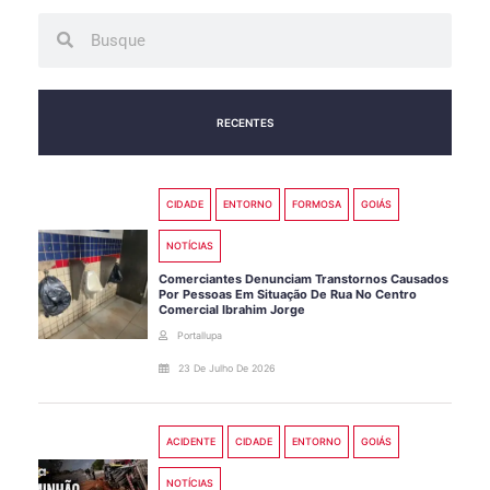
Search
Search
RECENTES
CIDADE
ENTORNO
FORMOSA
GOIÁS
NOTÍCIAS
Comerciantes Denunciam Transtornos Causados
Por Pessoas Em Situação De Rua No Centro
Comercial Ibrahim Jorge
Portallupa
23 De Julho De 2026
ACIDENTE
CIDADE
ENTORNO
GOIÁS
NOTÍCIAS