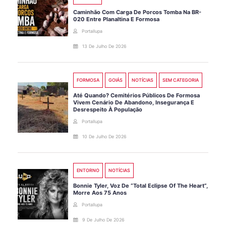
Caminhão Com Carga De Porcos Tomba Na BR-
020 Entre Planaltina E Formosa
Portallupa
13 De Julho De 2026
FORMOSA
GOIÁS
NOTÍCIAS
SEM CATEGORIA
Até Quando? Cemitérios Públicos De Formosa
Vivem Cenário De Abandono, Insegurança E
Desrespeito À População
Portallupa
10 De Julho De 2026
ENTORNO
NOTÍCIAS
Bonnie Tyler, Voz De “Total Eclipse Of The Heart”,
Morre Aos 75 Anos
Portallupa
9 De Julho De 2026