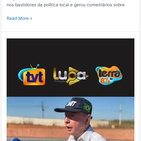
nos bastidores da política local e gerou comentários sobre
Read More »
Deputado
José
Nelto
dispara
contra
Kajuru
e
Wilder
Moraes
durante
visita
às
obras
da
BR-