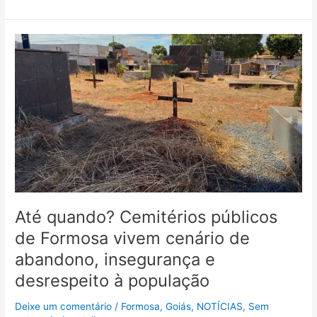
Até
quando?
Cemitérios
públicos
de
Formosa
vivem
cenário
de
abandono,
insegurança
e
Até quando? Cemitérios públicos
desrespeito
de Formosa vivem cenário de
à
abandono, insegurança e
população
desrespeito à população
Deixe um comentário
/
Formosa
,
Goiás
,
NOTÍCIAS
,
Sem