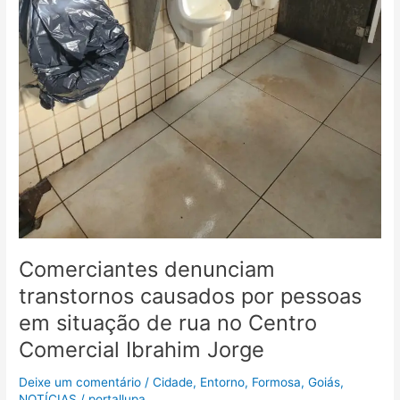
Ibrahim
Jorge
Comerciantes denunciam
transtornos causados por pessoas
em situação de rua no Centro
Comercial Ibrahim Jorge
Deixe um comentário
/
Cidade
,
Entorno
,
Formosa
,
Goiás
,
NOTÍCIAS
/
portallupa