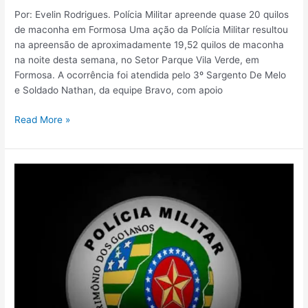
Por: Evelin Rodrigues. Polícia Militar apreende quase 20 quilos
de maconha em Formosa Uma ação da Polícia Militar resultou
na apreensão de aproximadamente 19,52 quilos de maconha
na noite desta semana, no Setor Parque Vila Verde, em
Formosa. A ocorrência foi atendida pelo 3º Sargento De Melo
e Soldado Nathan, da equipe Bravo, com apoio
Read More »
Homem
é
preso
em
Formosa
após
cumprimento
de
mandado
judicial