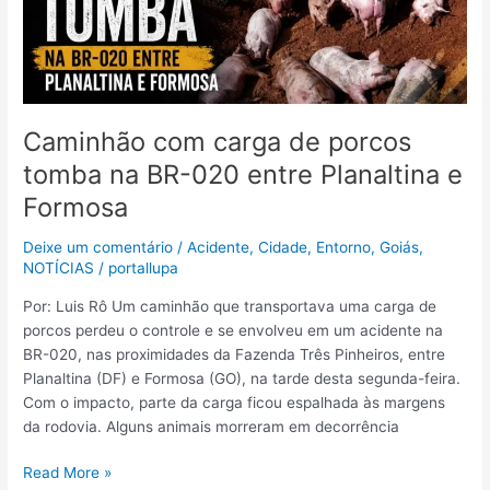
020
entre
Planaltina
e
Formosa
Caminhão com carga de porcos
tomba na BR-020 entre Planaltina e
Formosa
Deixe um comentário
/
Acidente
,
Cidade
,
Entorno
,
Goiás
,
NOTÍCIAS
/
portallupa
Por: Luis Rô Um caminhão que transportava uma carga de
porcos perdeu o controle e se envolveu em um acidente na
BR-020, nas proximidades da Fazenda Três Pinheiros, entre
Planaltina (DF) e Formosa (GO), na tarde desta segunda-feira.
Com o impacto, parte da carga ficou espalhada às margens
da rodovia. Alguns animais morreram em decorrência
Read More »