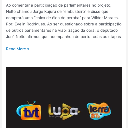
Ao comentar a participação de parlamentares no projeto,
Nelto chamou Jorge Kajuru de “embusteiro” e disse que
comprará uma “caixa de óleo de peroba” para Wilder Moraes.
Por: Evelin Rodrigues. Ao ser questionado sobre a participação
de outros parlamentares na viabilização da obra, o deputado
José Nelto afirmou que acompanhou de perto todas as etapas
Read More »
Após
anos
de
espera,
Formosa
recebe
prazo
para
liberação
do