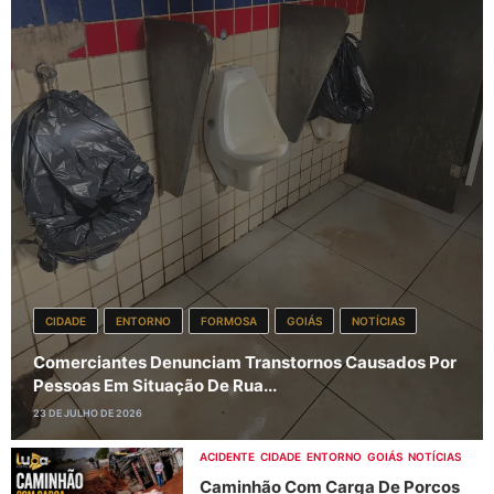
CIDADE
ENTORNO
FORMOSA
GOIÁS
NOTÍCIAS
Comerciantes Denunciam Transtornos Causados Por
Pessoas Em Situação De Rua...
23 DE JULHO DE 2026
ACIDENTE
CIDADE
ENTORNO
GOIÁS
NOTÍCIAS
Caminhão Com Carga De Porcos