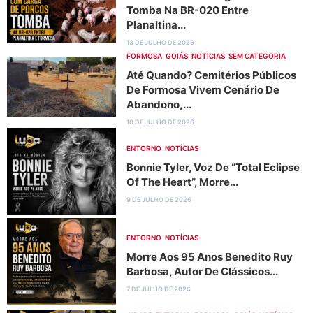
Tomba Na BR-020 Entre
Planaltina...
13 DE JULHO DE 2026
FORMOSA
GOIÁS
NOTÍCIAS
SEM CATEGORIA
Até Quando? Cemitérios Públicos
De Formosa Vivem Cenário De
Abandono,...
10 DE JULHO DE 2026
ENTORNO
NOTÍCIAS
Bonnie Tyler, Voz De “Total Eclipse
Of The Heart”, Morre...
9 DE JULHO DE 2026
ENTORNO
NOTÍCIAS
Morre Aos 95 Anos Benedito Ruy
Barbosa, Autor De Clássicos...
7 DE JULHO DE 2026