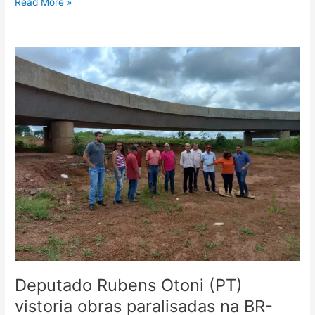
Read More »
Deputado
Rubens
Otoni
(PT)
vistoria
obras
paralisadas
na
BR-
020,
em
Formosa-
GO
Deputado Rubens Otoni (PT)
vistoria obras paralisadas na BR-