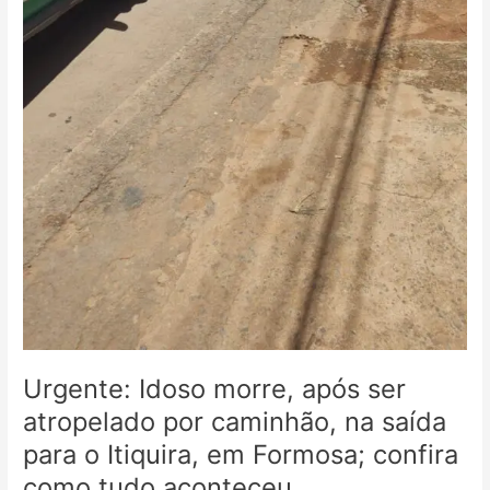
aconteceu
Urgente: Idoso morre, após ser
atropelado por caminhão, na saída
para o Itiquira, em Formosa; confira
como tudo aconteceu