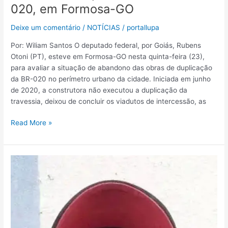
020, em Formosa-GO
Deixe um comentário
/
NOTÍCIAS
/
portallupa
Por: Wiliam Santos O deputado federal, por Goiás, Rubens
Otoni (PT), esteve em Formosa-GO nesta quinta-feira (23),
para avaliar a situação de abandono das obras de duplicação
da BR-020 no perímetro urbano da cidade. Iniciada em junho
de 2020, a construtora não executou a duplicação da
travessia, deixou de concluir os viadutos de intercessão, as
Read More »
Polícia
Civil
entende
que
adolescente
que
matou