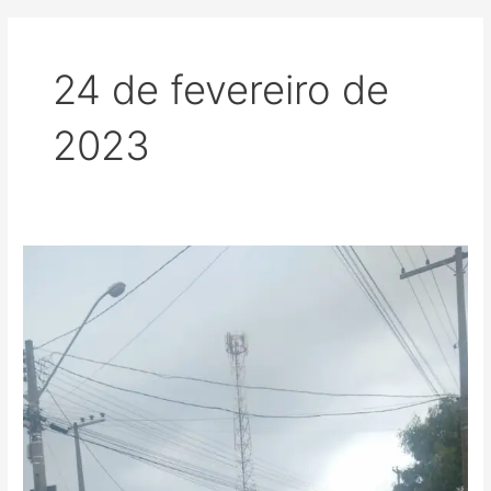
24 de fevereiro de
2023
Acusado
de
furtar
bicicleta,
morador
de
rua
é
agredido
e