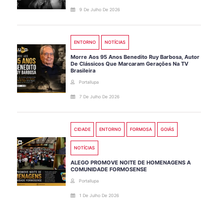
9 De Julho De 2026
ENTORNO
NOTÍCIAS
Morre Aos 95 Anos Benedito Ruy Barbosa, Autor
De Clássicos Que Marcaram Gerações Na TV
Brasileira
Portallupa
7 De Julho De 2026
CIDADE
ENTORNO
FORMOSA
GOIÁS
NOTÍCIAS
ALEGO PROMOVE NOITE DE HOMENAGENS A
COMUNIDADE FORMOSENSE
Portallupa
1 De Julho De 2026