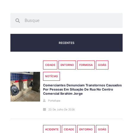
Search
Search
RECENTES
CIDADE
ENTORNO
FORMOSA
GOIÁS
NOTÍCIAS
Comerciantes Denunciam Transtornos Causados
Por Pessoas Em Situação De Rua No Centro
Comercial Ibrahim Jorge
Portallupa
23 De Julho De 2026
ACIDENTE
CIDADE
ENTORNO
GOIÁS