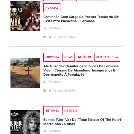
NOTÍCIAS
Caminhão Com Carga De Porcos Tomba Na BR-
020 Entre Planaltina E Formosa
Portallupa
13 De Julho De 2026
FORMOSA
GOIÁS
NOTÍCIAS
SEM CATEGORIA
Até Quando? Cemitérios Públicos De Formosa
Vivem Cenário De Abandono, Insegurança E
Desrespeito À População
Portallupa
10 De Julho De 2026
ENTORNO
NOTÍCIAS
Bonnie Tyler, Voz De “Total Eclipse Of The Heart”,
Morre Aos 75 Anos
Portallupa