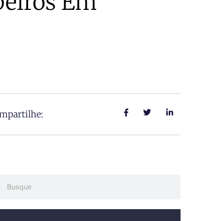
beiros Em
mpartilhe:
ch
Search