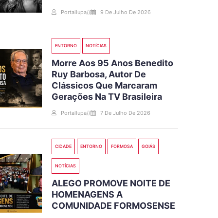
Portallupa
//
9 De Julho De 2026
ENTORNO
NOTÍCIAS
Morre Aos 95 Anos Benedito
Ruy Barbosa, Autor De
Clássicos Que Marcaram
Gerações Na TV Brasileira
Portallupa
//
7 De Julho De 2026
CIDADE
ENTORNO
FORMOSA
GOIÁS
NOTÍCIAS
ALEGO PROMOVE NOITE DE
HOMENAGENS A
COMUNIDADE FORMOSENSE