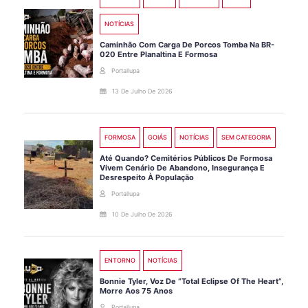
NOTÍCIAS
Caminhão Com Carga De Porcos Tomba Na BR-
020 Entre Planaltina E Formosa
Portallupa
13 De Julho De 2026
FORMOSA
GOIÁS
NOTÍCIAS
SEM CATEGORIA
Até Quando? Cemitérios Públicos De Formosa
Vivem Cenário De Abandono, Insegurança E
Desrespeito À População
Portallupa
10 De Julho De 2026
ENTORNO
NOTÍCIAS
Bonnie Tyler, Voz De “Total Eclipse Of The Heart”,
Morre Aos 75 Anos
Portallupa