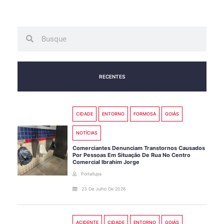
Search
Search
RECENTES
CIDADE
ENTORNO
FORMOSA
GOIÁS
NOTÍCIAS
Comerciantes Denunciam Transtornos Causados
Por Pessoas Em Situação De Rua No Centro
Comercial Ibrahim Jorge
Portallupa
23 De Julho De 2026
ACIDENTE
CIDADE
ENTORNO
GOIÁS