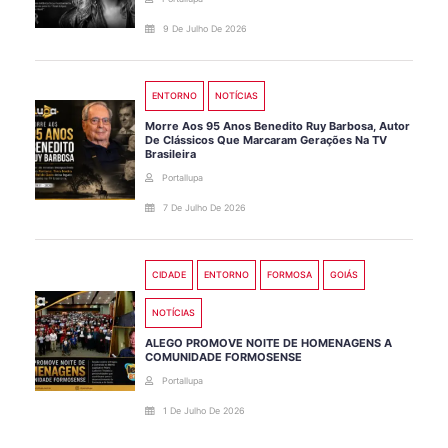
9 De Julho De 2026
ENTORNO
NOTÍCIAS
Morre Aos 95 Anos Benedito Ruy Barbosa, Autor
De Clássicos Que Marcaram Gerações Na TV
Brasileira
Portallupa
7 De Julho De 2026
CIDADE
ENTORNO
FORMOSA
GOIÁS
NOTÍCIAS
ALEGO PROMOVE NOITE DE HOMENAGENS A
COMUNIDADE FORMOSENSE
Portallupa
1 De Julho De 2026