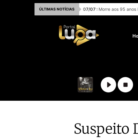
Ir
07
/
07
:
Morre aos 95 anos 
ÚLTIMAS NOTÍCIAS
para
o
conteúdo
H
Suspeito 