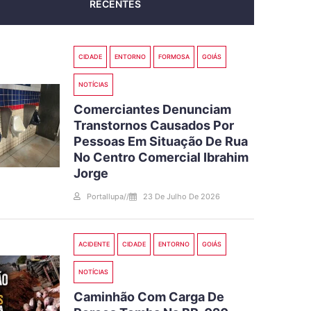
RECENTES
CIDADE
ENTORNO
FORMOSA
GOIÁS
NOTÍCIAS
Comerciantes Denunciam
Transtornos Causados Por
Pessoas Em Situação De Rua
No Centro Comercial Ibrahim
Jorge
Portallupa
//
23 De Julho De 2026
ACIDENTE
CIDADE
ENTORNO
GOIÁS
NOTÍCIAS
Caminhão Com Carga De