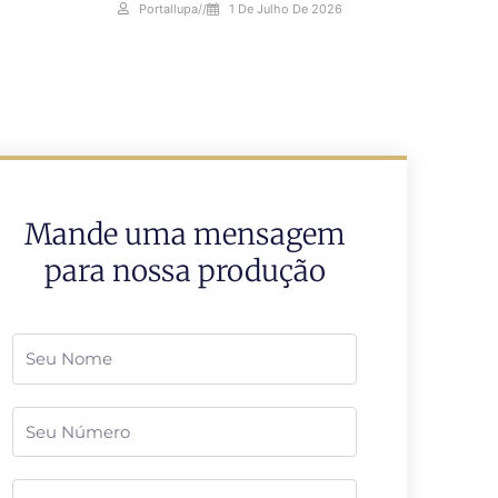
Portallupa
//
1 De Julho De 2026
Mande uma mensagem
para nossa produção
Nome
Telefone
Email