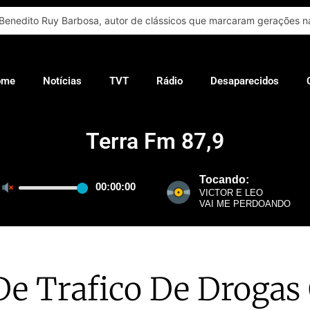
Benedito Ruy Barbosa, autor de clássicos que marcaram gerações na
ome
Notícias
TVT
Rádio
Desaparecidos
Terra Fm 87,9
De Trafico De Drogas