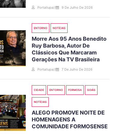
Portallupa
//
9 De Julho De 2026
ENTORNO
NOTÍCIAS
Morre Aos 95 Anos Benedito
Ruy Barbosa, Autor De
Clássicos Que Marcaram
Gerações Na TV Brasileira
Portallupa
//
7 De Julho De 2026
CIDADE
ENTORNO
FORMOSA
GOIÁS
NOTÍCIAS
ALEGO PROMOVE NOITE DE
HOMENAGENS A
COMUNIDADE FORMOSENSE