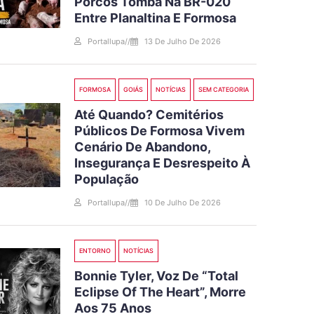
Porcos Tomba Na BR-020
Entre Planaltina E Formosa
Portallupa
//
13 De Julho De 2026
FORMOSA
GOIÁS
NOTÍCIAS
SEM CATEGORIA
Até Quando? Cemitérios
Públicos De Formosa Vivem
Cenário De Abandono,
Insegurança E Desrespeito À
População
Portallupa
//
10 De Julho De 2026
ENTORNO
NOTÍCIAS
Bonnie Tyler, Voz De “Total
Eclipse Of The Heart”, Morre
Aos 75 Anos