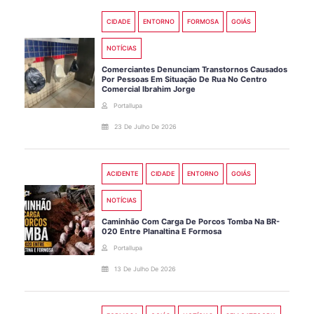
CIDADE
ENTORNO
FORMOSA
GOIÁS
NOTÍCIAS
Comerciantes Denunciam Transtornos Causados
Por Pessoas Em Situação De Rua No Centro
Comercial Ibrahim Jorge
Portallupa
23 De Julho De 2026
ACIDENTE
CIDADE
ENTORNO
GOIÁS
NOTÍCIAS
Caminhão Com Carga De Porcos Tomba Na BR-
020 Entre Planaltina E Formosa
Portallupa
13 De Julho De 2026