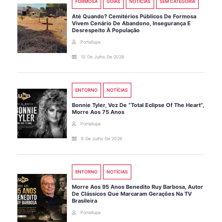
FORMOSA
GOIÁS
NOTÍCIAS
SEM CATEGORIA
Até Quando? Cemitérios Públicos De Formosa
Vivem Cenário De Abandono, Insegurança E
Desrespeito À População
Portallupa
10 De Julho De 2026
ENTORNO
NOTÍCIAS
Bonnie Tyler, Voz De “Total Eclipse Of The Heart”,
Morre Aos 75 Anos
Portallupa
9 De Julho De 2026
ENTORNO
NOTÍCIAS
Morre Aos 95 Anos Benedito Ruy Barbosa, Autor
De Clássicos Que Marcaram Gerações Na TV
Brasileira
Portallupa