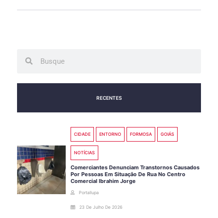
Search
Search
RECENTES
CIDADE
ENTORNO
FORMOSA
GOIÁS
NOTÍCIAS
Comerciantes Denunciam Transtornos Causados
Por Pessoas Em Situação De Rua No Centro
Comercial Ibrahim Jorge
Portallupa
23 De Julho De 2026