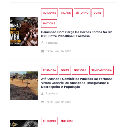
ACIDENTE
CIDADE
ENTORNO
GOIÁS
NOTÍCIAS
Caminhão Com Carga De Porcos Tomba Na BR-
020 Entre Planaltina E Formosa
Portallupa
13 De Julho De 2026
FORMOSA
GOIÁS
NOTÍCIAS
SEM CATEGORIA
Até Quando? Cemitérios Públicos De Formosa
Vivem Cenário De Abandono, Insegurança E
Desrespeito À População
Portallupa
10 De Julho De 2026
ENTORNO
NOTÍCIAS