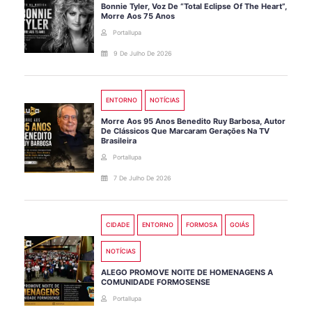
Bonnie Tyler, Voz De “Total Eclipse Of The Heart”,
Morre Aos 75 Anos
Portallupa
9 De Julho De 2026
ENTORNO
NOTÍCIAS
Morre Aos 95 Anos Benedito Ruy Barbosa, Autor
De Clássicos Que Marcaram Gerações Na TV
Brasileira
Portallupa
7 De Julho De 2026
CIDADE
ENTORNO
FORMOSA
GOIÁS
NOTÍCIAS
ALEGO PROMOVE NOITE DE HOMENAGENS A
COMUNIDADE FORMOSENSE
Portallupa