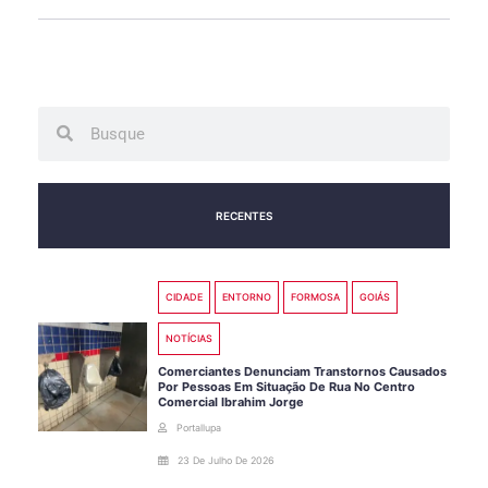
Search
Search
RECENTES
CIDADE
ENTORNO
FORMOSA
GOIÁS
NOTÍCIAS
Comerciantes Denunciam Transtornos Causados
Por Pessoas Em Situação De Rua No Centro
Comercial Ibrahim Jorge
Portallupa
23 De Julho De 2026