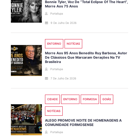
Bonnie Tyler, Voz De “Total Eclipse Of The Heart”,
Morre Aos 75 Anos
Portallupa
9 De Julho De 2026
ENTORNO
NOTÍCIAS
Morre Aos 95 Anos Benedito Ruy Barbosa, Autor
De Clássicos Que Marcaram Gerações Na TV
Brasileira
Portallupa
7 De Julho De 2026
CIDADE
ENTORNO
FORMOSA
GOIÁS
NOTÍCIAS
ALEGO PROMOVE NOITE DE HOMENAGENS A
COMUNIDADE FORMOSENSE
Portallupa