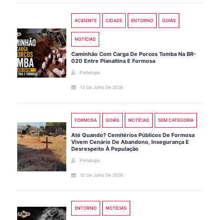
ACIDENTE
CIDADE
ENTORNO
GOIÁS
NOTÍCIAS
Caminhão Com Carga De Porcos Tomba Na BR-
020 Entre Planaltina E Formosa
Portallupa
13 De Julho De 2026
FORMOSA
GOIÁS
NOTÍCIAS
SEM CATEGORIA
Até Quando? Cemitérios Públicos De Formosa
Vivem Cenário De Abandono, Insegurança E
Desrespeito À População
Portallupa
10 De Julho De 2026
ENTORNO
NOTÍCIAS