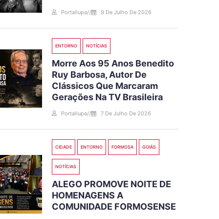
Portallupa
//
9 De Julho De 2026
ENTORNO
NOTÍCIAS
Morre Aos 95 Anos Benedito
Ruy Barbosa, Autor De
Clássicos Que Marcaram
Gerações Na TV Brasileira
Portallupa
//
7 De Julho De 2026
CIDADE
ENTORNO
FORMOSA
GOIÁS
NOTÍCIAS
ALEGO PROMOVE NOITE DE
HOMENAGENS A
COMUNIDADE FORMOSENSE