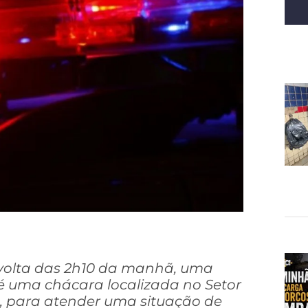
volta das 2h10 da manhã, uma
até uma chácara localizada no Setor
, para atender uma situação de