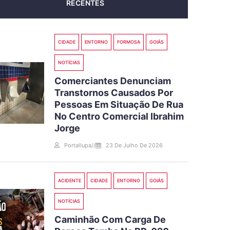
RECENTES
CIDADE
ENTORNO
FORMOSA
GOIÁS
NOTÍCIAS
Comerciantes Denunciam
Transtornos Causados Por
Pessoas Em Situação De Rua
No Centro Comercial Ibrahim
Jorge
Portallupa
//
23 De Julho De 2026
ACIDENTE
CIDADE
ENTORNO
GOIÁS
NOTÍCIAS
Caminhão Com Carga De