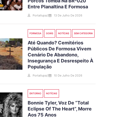
Porcos Tomba Na BR-020
Entre Planaltina E Formosa
Portallupa
//
13 De Julho De 2026
FORMOSA
GOIÁS
NOTÍCIAS
SEM CATEGORIA
Até Quando? Cemitérios
Públicos De Formosa Vivem
Cenário De Abandono,
Insegurança E Desrespeito À
População
Portallupa
//
10 De Julho De 2026
ENTORNO
NOTÍCIAS
Bonnie Tyler, Voz De “Total
Eclipse Of The Heart”, Morre
Aos 75 Anos