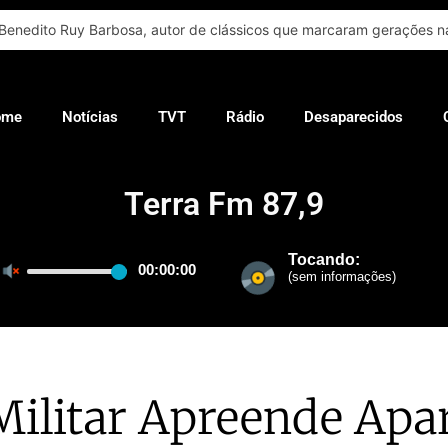
Benedito Ruy Barbosa, autor de clássicos que marcaram gerações na
ome
Notícias
TVT
Rádio
Desaparecidos
Terra Fm 87,9
 Militar Apreende Apa