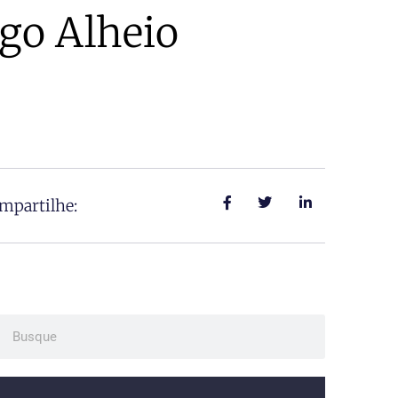
go Alheio
mpartilhe:
ch
Search