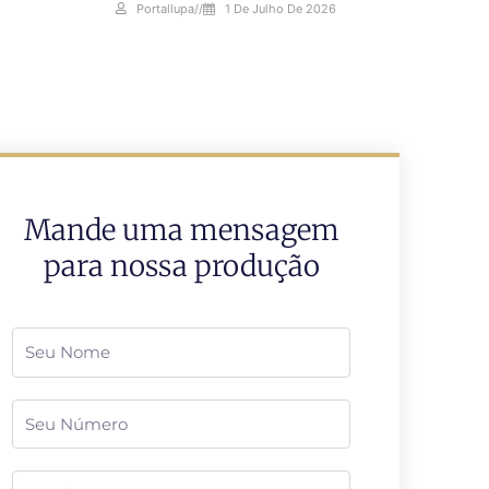
Portallupa
//
1 De Julho De 2026
Mande uma mensagem
para nossa produção
Nome
Telefone
Email