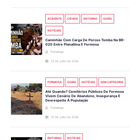
ACIDENTE
CIDADE
ENTORNO
GOIÁS
NOTÍCIAS
Caminhão Com Carga De Porcos Tomba Na BR-
020 Entre Planaltina E Formosa
Portallupa
13 De Julho De 2026
FORMOSA
GOIÁS
NOTÍCIAS
SEM CATEGORIA
Até Quando? Cemitérios Públicos De Formosa
Vivem Cenário De Abandono, Insegurança E
Desrespeito À População
Portallupa
10 De Julho De 2026
ENTORNO
NOTÍCIAS