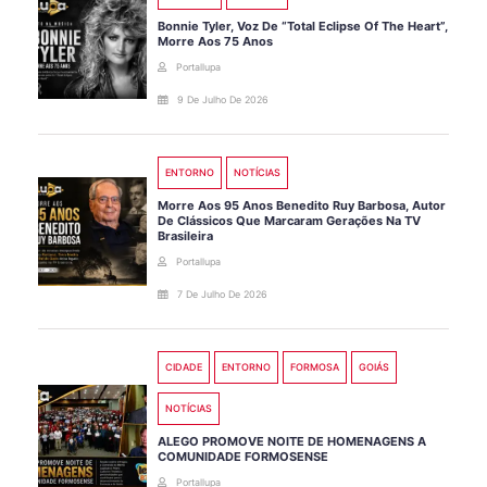
Bonnie Tyler, Voz De “Total Eclipse Of The Heart”,
Morre Aos 75 Anos
Portallupa
9 De Julho De 2026
ENTORNO
NOTÍCIAS
Morre Aos 95 Anos Benedito Ruy Barbosa, Autor
De Clássicos Que Marcaram Gerações Na TV
Brasileira
Portallupa
7 De Julho De 2026
CIDADE
ENTORNO
FORMOSA
GOIÁS
NOTÍCIAS
ALEGO PROMOVE NOITE DE HOMENAGENS A
COMUNIDADE FORMOSENSE
Portallupa