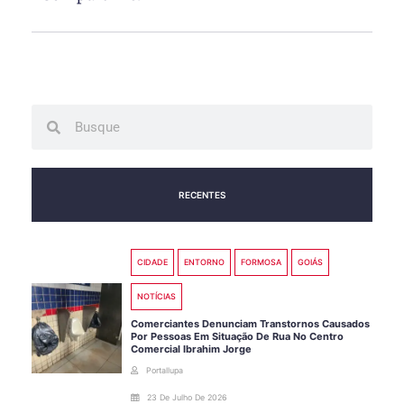
Search
Search
RECENTES
CIDADE
ENTORNO
FORMOSA
GOIÁS
NOTÍCIAS
Comerciantes Denunciam Transtornos Causados
Por Pessoas Em Situação De Rua No Centro
Comercial Ibrahim Jorge
Portallupa
23 De Julho De 2026