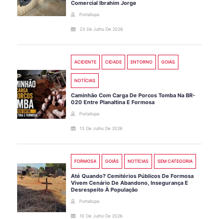
Comercial Ibrahim Jorge
Portallupa
23 De Julho De 2026
ACIDENTE
CIDADE
ENTORNO
GOIÁS
NOTÍCIAS
Caminhão Com Carga De Porcos Tomba Na BR-
020 Entre Planaltina E Formosa
Portallupa
13 De Julho De 2026
FORMOSA
GOIÁS
NOTÍCIAS
SEM CATEGORIA
Até Quando? Cemitérios Públicos De Formosa
Vivem Cenário De Abandono, Insegurança E
Desrespeito À População
Portallupa
10 De Julho De 2026