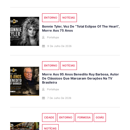
ENTORNO
NOTÍCIAS
Bonnie Tyler, Voz De “Total Eclipse Of The Heart”,
Morre Aos 75 Anos
Portallupa
9 De Julho De 2026
ENTORNO
NOTÍCIAS
Morre Aos 95 Anos Benedito Ruy Barbosa, Autor
De Clássicos Que Marcaram Gerações Na TV
Brasileira
Portallupa
7 De Julho De 2026
CIDADE
ENTORNO
FORMOSA
GOIÁS
NOTÍCIAS