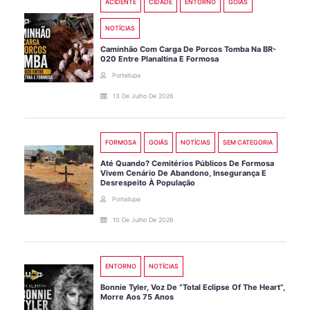
ACIDENTE
CIDADE
ENTORNO
GOIÁS
NOTÍCIAS
Caminhão Com Carga De Porcos Tomba Na BR-
020 Entre Planaltina E Formosa
Portallupa
13 De Julho De 2026
FORMOSA
GOIÁS
NOTÍCIAS
SEM CATEGORIA
Até Quando? Cemitérios Públicos De Formosa
Vivem Cenário De Abandono, Insegurança E
Desrespeito À População
Portallupa
10 De Julho De 2026
ENTORNO
NOTÍCIAS
Bonnie Tyler, Voz De “Total Eclipse Of The Heart”,
Morre Aos 75 Anos