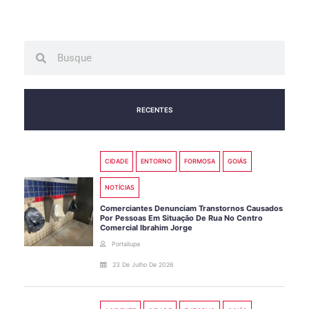
Search
Search
RECENTES
CIDADE
ENTORNO
FORMOSA
GOIÁS
NOTÍCIAS
Comerciantes Denunciam Transtornos Causados
Por Pessoas Em Situação De Rua No Centro
Comercial Ibrahim Jorge
Portallupa
23 De Julho De 2026