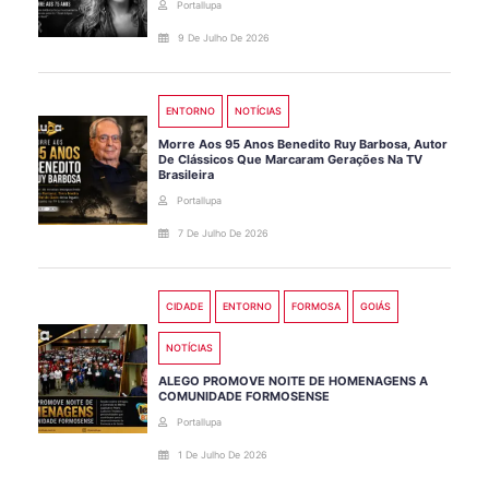
Portallupa
9 De Julho De 2026
ENTORNO
NOTÍCIAS
Morre Aos 95 Anos Benedito Ruy Barbosa, Autor
De Clássicos Que Marcaram Gerações Na TV
Brasileira
Portallupa
7 De Julho De 2026
CIDADE
ENTORNO
FORMOSA
GOIÁS
NOTÍCIAS
ALEGO PROMOVE NOITE DE HOMENAGENS A
COMUNIDADE FORMOSENSE
Portallupa
1 De Julho De 2026