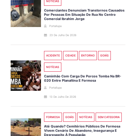
NOTÍCIAS
Comerciantes Denunciam Transtornos Causados
Por Pessoas Em Situação De Rua No Centro
Comercial Ibrahim Jorge
Portallupa
23 De Julho De 2026
ACIDENTE
CIDADE
ENTORNO
GOIÁS
NOTÍCIAS
Caminhão Com Carga De Porcos Tomba Na BR-
020 Entre Planaltina E Formosa
Portallupa
13 De Julho De 2026
FORMOSA
GOIÁS
NOTÍCIAS
SEM CATEGORIA
Até Quando? Cemitérios Públicos De Formosa
Vivem Cenário De Abandono, Insegurança E
Desrespeito À População