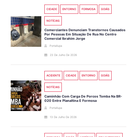
CIDADE
ENTORNO
FORMOSA
GOIÁS
NOTÍCIAS
Comerciantes Denunciam Transtornos Causados
Por Pessoas Em Situação De Rua No Centro
Comercial Ibrahim Jorge
Portallupa
23 De Julho De 2026
ACIDENTE
CIDADE
ENTORNO
GOIÁS
NOTÍCIAS
Caminhão Com Carga De Porcos Tomba Na BR-
020 Entre Planaltina E Formosa
Portallupa
13 De Julho De 2026