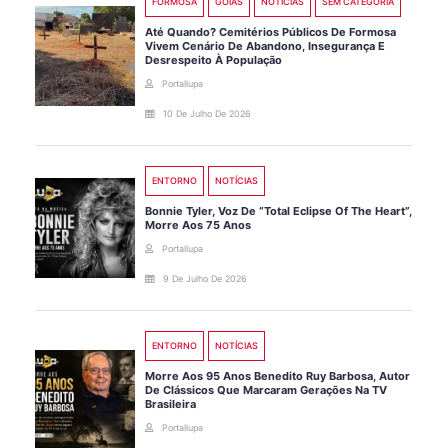
FORMOSA
GOIÁS
NOTÍCIAS
SEM CATEGORIA
Até Quando? Cemitérios Públicos De Formosa
Vivem Cenário De Abandono, Insegurança E
Desrespeito À População
Portallupa
10 De Julho De 2026
ENTORNO
NOTÍCIAS
Bonnie Tyler, Voz De “Total Eclipse Of The Heart”,
Morre Aos 75 Anos
Portallupa
9 De Julho De 2026
ENTORNO
NOTÍCIAS
Morre Aos 95 Anos Benedito Ruy Barbosa, Autor
De Clássicos Que Marcaram Gerações Na TV
Brasileira
Portallupa