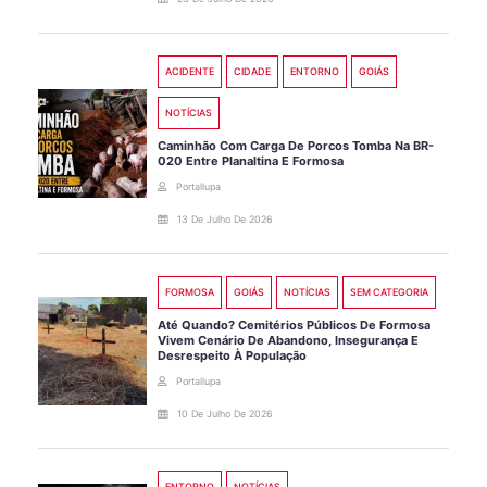
ACIDENTE
CIDADE
ENTORNO
GOIÁS
NOTÍCIAS
Caminhão Com Carga De Porcos Tomba Na BR-
020 Entre Planaltina E Formosa
Portallupa
13 De Julho De 2026
FORMOSA
GOIÁS
NOTÍCIAS
SEM CATEGORIA
Até Quando? Cemitérios Públicos De Formosa
Vivem Cenário De Abandono, Insegurança E
Desrespeito À População
Portallupa
10 De Julho De 2026
ENTORNO
NOTÍCIAS