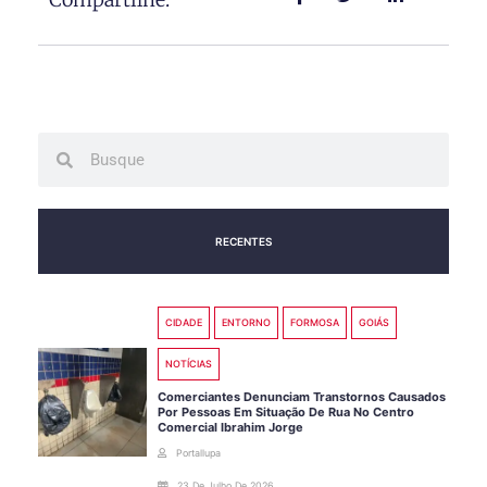
Search
Search
RECENTES
CIDADE
ENTORNO
FORMOSA
GOIÁS
NOTÍCIAS
Comerciantes Denunciam Transtornos Causados
Por Pessoas Em Situação De Rua No Centro
Comercial Ibrahim Jorge
Portallupa
23 De Julho De 2026