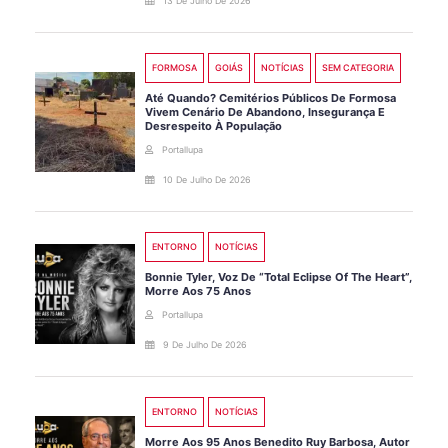
13 De Julho De 2026
FORMOSA
GOIÁS
NOTÍCIAS
SEM CATEGORIA
Até Quando? Cemitérios Públicos De Formosa
Vivem Cenário De Abandono, Insegurança E
Desrespeito À População
Portallupa
10 De Julho De 2026
ENTORNO
NOTÍCIAS
Bonnie Tyler, Voz De “Total Eclipse Of The Heart”,
Morre Aos 75 Anos
Portallupa
9 De Julho De 2026
ENTORNO
NOTÍCIAS
Morre Aos 95 Anos Benedito Ruy Barbosa, Autor