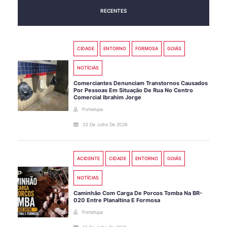
RECENTES
CIDADE
ENTORNO
FORMOSA
GOIÁS
NOTÍCIAS
Comerciantes Denunciam Transtornos Causados
Por Pessoas Em Situação De Rua No Centro
Comercial Ibrahim Jorge
Portallupa
23 De Julho De 2026
ACIDENTE
CIDADE
ENTORNO
GOIÁS
NOTÍCIAS
Caminhão Com Carga De Porcos Tomba Na BR-
020 Entre Planaltina E Formosa
Portallupa