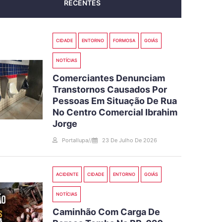
RECENTES
CIDADE
ENTORNO
FORMOSA
GOIÁS
NOTÍCIAS
Comerciantes Denunciam
Transtornos Causados Por
Pessoas Em Situação De Rua
No Centro Comercial Ibrahim
Jorge
Portallupa
//
23 De Julho De 2026
ACIDENTE
CIDADE
ENTORNO
GOIÁS
NOTÍCIAS
Caminhão Com Carga De