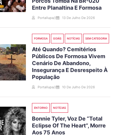
Porcos Tomba Na BR-020
Entre Planaltina E Formosa
Portallupa
//
13 De Julho De 2026
FORMOSA
GOIÁS
NOTÍCIAS
SEM CATEGORIA
Até Quando? Cemitérios
Públicos De Formosa Vivem
Cenário De Abandono,
Insegurança E Desrespeito À
População
Portallupa
//
10 De Julho De 2026
ENTORNO
NOTÍCIAS
Bonnie Tyler, Voz De “Total
Eclipse Of The Heart”, Morre
Aos 75 Anos