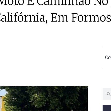
 Moto E Caminhão No 
alifórnia, Em Formo
Co
Sear