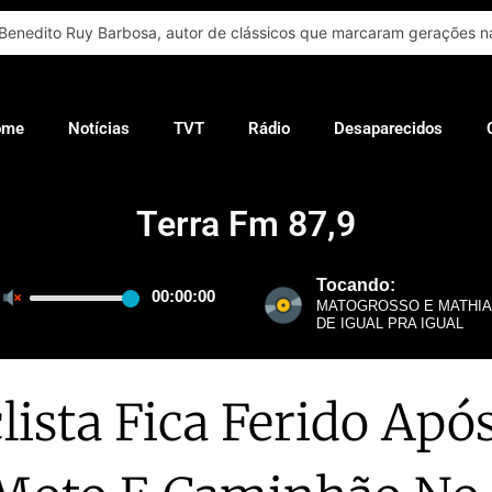
Benedito Ruy Barbosa, autor de clássicos que marcaram gerações na
ome
Notícias
TVT
Rádio
Desaparecidos
Terra Fm 87,9
lista Fica Ferido Após