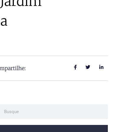
Jardim
sa
mpartilhe:
ch
Search