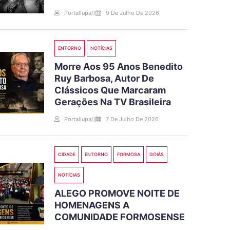
Portallupa
//
9 De Julho De 2026
ENTORNO
NOTÍCIAS
Morre Aos 95 Anos Benedito
Ruy Barbosa, Autor De
Clássicos Que Marcaram
Gerações Na TV Brasileira
Portallupa
//
7 De Julho De 2026
CIDADE
ENTORNO
FORMOSA
GOIÁS
NOTÍCIAS
ALEGO PROMOVE NOITE DE
HOMENAGENS A
COMUNIDADE FORMOSENSE