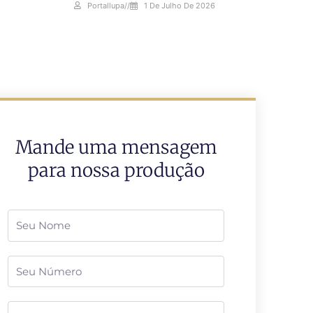
Portallupa
//
1 De Julho De 2026
Mande uma mensagem
para nossa produção
Nome
Telefone
Email