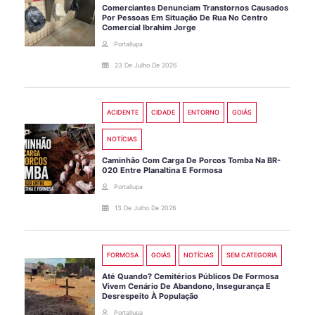
Comerciantes Denunciam Transtornos Causados
Por Pessoas Em Situação De Rua No Centro
Comercial Ibrahim Jorge
Portallupa
23 De Julho De 2026
ACIDENTE
CIDADE
ENTORNO
GOIÁS
NOTÍCIAS
Caminhão Com Carga De Porcos Tomba Na BR-
020 Entre Planaltina E Formosa
Portallupa
13 De Julho De 2026
FORMOSA
GOIÁS
NOTÍCIAS
SEM CATEGORIA
Até Quando? Cemitérios Públicos De Formosa
Vivem Cenário De Abandono, Insegurança E
Desrespeito À População
Portallupa