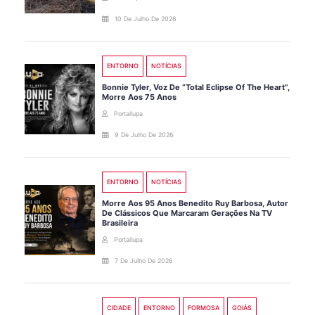
10 De Julho De 2026
ENTORNO
NOTÍCIAS
Bonnie Tyler, Voz De “Total Eclipse Of The Heart”,
Morre Aos 75 Anos
Portallupa
9 De Julho De 2026
ENTORNO
NOTÍCIAS
Morre Aos 95 Anos Benedito Ruy Barbosa, Autor
De Clássicos Que Marcaram Gerações Na TV
Brasileira
Portallupa
7 De Julho De 2026
CIDADE
ENTORNO
FORMOSA
GOIÁS