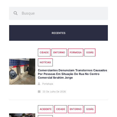
Search
Search
RECENTES
CIDADE
ENTORNO
FORMOSA
GOIÁS
NOTÍCIAS
Comerciantes Denunciam Transtornos Causados
Por Pessoas Em Situação De Rua No Centro
Comercial Ibrahim Jorge
Portallupa
23 De Julho De 2026
ACIDENTE
CIDADE
ENTORNO
GOIÁS