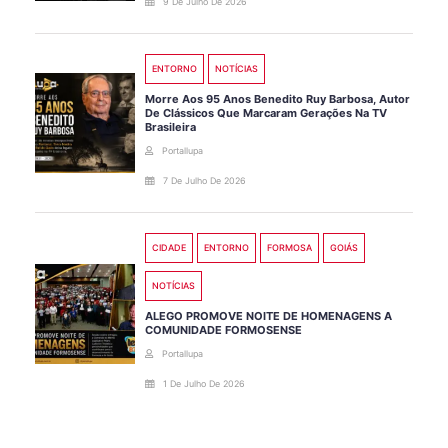
9 De Julho De 2026
ENTORNO
NOTÍCIAS
Morre Aos 95 Anos Benedito Ruy Barbosa, Autor
De Clássicos Que Marcaram Gerações Na TV
Brasileira
Portallupa
7 De Julho De 2026
CIDADE
ENTORNO
FORMOSA
GOIÁS
NOTÍCIAS
ALEGO PROMOVE NOITE DE HOMENAGENS A
COMUNIDADE FORMOSENSE
Portallupa
1 De Julho De 2026