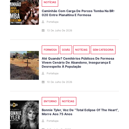
NOTÍCIAS
Caminhão Com Carga De Porcos Tomba Na BR-
020 Entre Planaltina E Formosa
Portallupa
13 De Julho De 2026
FORMOSA
GOIÁS
NOTÍCIAS
SEM CATEGORIA
Até Quando? Cemitérios Públicos De Formosa
Vivem Cenário De Abandono, Insegurança E
Desrespeito À População
Portallupa
10 De Julho De 2026
ENTORNO
NOTÍCIAS
Bonnie Tyler, Voz De “Total Eclipse Of The Heart”,
Morre Aos 75 Anos
Portallupa