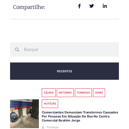
Compartilhe:
Search
Search
RECENTES
CIDADE
ENTORNO
FORMOSA
GOIÁS
NOTÍCIAS
Comerciantes Denunciam Transtornos Causados
Por Pessoas Em Situação De Rua No Centro
Comercial Ibrahim Jorge
Portallupa