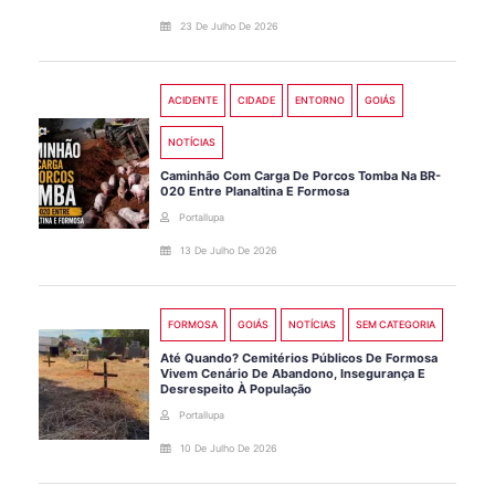
23 De Julho De 2026
ACIDENTE
CIDADE
ENTORNO
GOIÁS
NOTÍCIAS
Caminhão Com Carga De Porcos Tomba Na BR-
020 Entre Planaltina E Formosa
Portallupa
13 De Julho De 2026
FORMOSA
GOIÁS
NOTÍCIAS
SEM CATEGORIA
Até Quando? Cemitérios Públicos De Formosa
Vivem Cenário De Abandono, Insegurança E
Desrespeito À População
Portallupa
10 De Julho De 2026