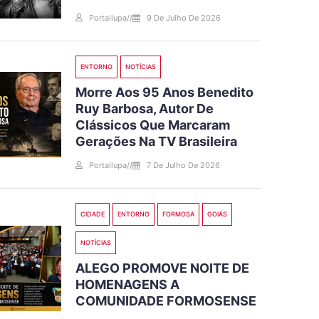
Portallupa
//
9 De Julho De 2026
ENTORNO
NOTÍCIAS
Morre Aos 95 Anos Benedito
Ruy Barbosa, Autor De
Clássicos Que Marcaram
Gerações Na TV Brasileira
Portallupa
//
7 De Julho De 2026
CIDADE
ENTORNO
FORMOSA
GOIÁS
NOTÍCIAS
ALEGO PROMOVE NOITE DE
HOMENAGENS A
COMUNIDADE FORMOSENSE