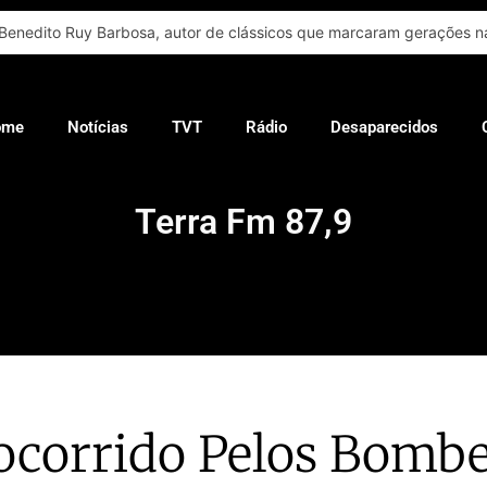
Benedito Ruy Barbosa, autor de clássicos que marcaram gerações na
ome
Notícias
TVT
Rádio
Desaparecidos
Terra Fm 87,9
ocorrido Pelos Bomb