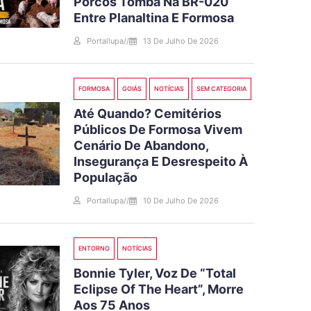
Porcos Tomba Na BR-020
Entre Planaltina E Formosa
Portallupa
//
13 De Julho De 2026
FORMOSA
GOIÁS
NOTÍCIAS
SEM CATEGORIA
Até Quando? Cemitérios
Públicos De Formosa Vivem
Cenário De Abandono,
Insegurança E Desrespeito À
População
Portallupa
//
10 De Julho De 2026
ENTORNO
NOTÍCIAS
Bonnie Tyler, Voz De “Total
Eclipse Of The Heart”, Morre
Aos 75 Anos