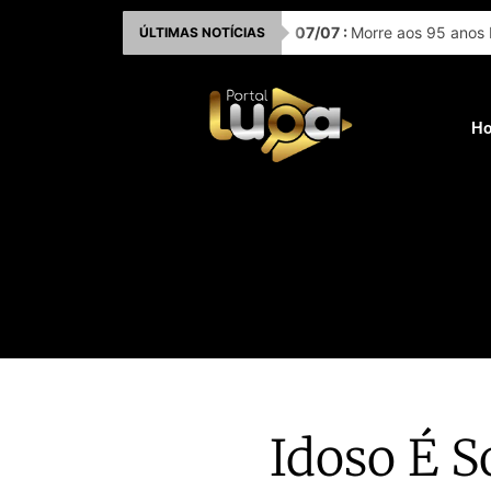
Ir
07
/
07
:
Morre aos 95 anos 
ÚLTIMAS NOTÍCIAS
para
o
conteúdo
H
Idoso É S