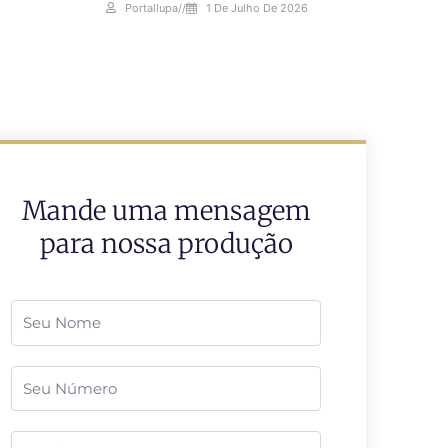
Portallupa
//
1 De Julho De 2026
Mande uma mensagem
para nossa produção
Nome
Telefone
Email