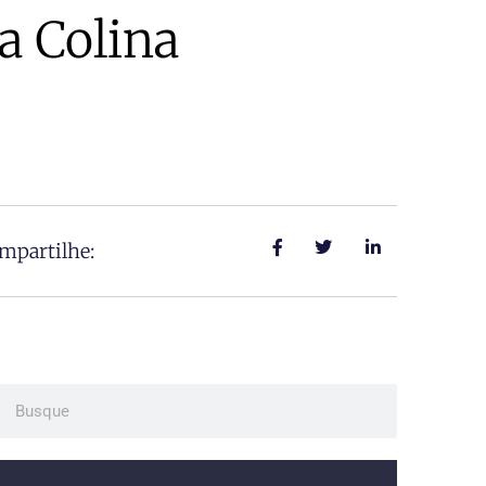
a Colina
mpartilhe:
ch
Search