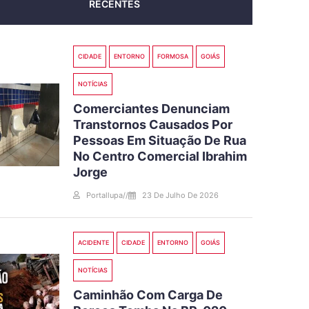
RECENTES
CIDADE
ENTORNO
FORMOSA
GOIÁS
NOTÍCIAS
Comerciantes Denunciam
Transtornos Causados Por
Pessoas Em Situação De Rua
No Centro Comercial Ibrahim
Jorge
Portallupa
//
23 De Julho De 2026
ACIDENTE
CIDADE
ENTORNO
GOIÁS
NOTÍCIAS
Caminhão Com Carga De