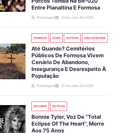
Porcos Tomba Na BR-020
Entre Planaltina E Formosa
Portallupa
//
13 De Julho De 2026
FORMOSA
GOIÁS
NOTÍCIAS
SEM CATEGORIA
Até Quando? Cemitérios
Públicos De Formosa Vivem
Cenário De Abandono,
Insegurança E Desrespeito À
População
Portallupa
//
10 De Julho De 2026
ENTORNO
NOTÍCIAS
Bonnie Tyler, Voz De “Total
Eclipse Of The Heart”, Morre
Aos 75 Anos