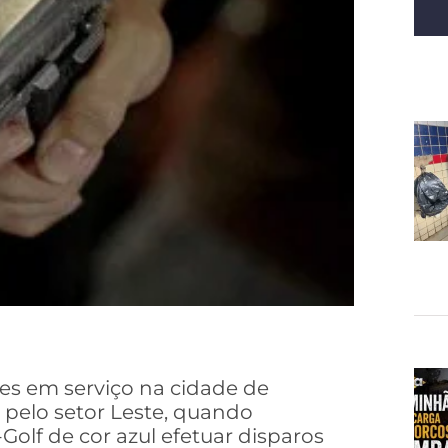
res em serviço na cidade de
 pelo setor Leste, quando
olf de cor azul efetuar disparos