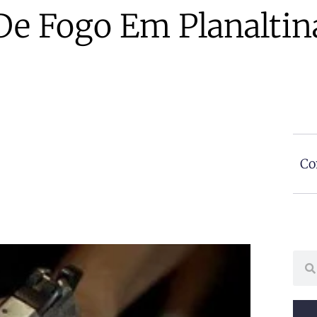
De Fogo Em Planaltin
Co
Sear