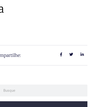
a
mpartilhe:
ch
Search