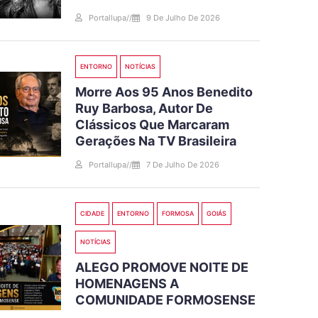
Portallupa
//
9 De Julho De 2026
ENTORNO
NOTÍCIAS
Morre Aos 95 Anos Benedito
Ruy Barbosa, Autor De
Clássicos Que Marcaram
Gerações Na TV Brasileira
Portallupa
//
7 De Julho De 2026
CIDADE
ENTORNO
FORMOSA
GOIÁS
NOTÍCIAS
ALEGO PROMOVE NOITE DE
HOMENAGENS A
COMUNIDADE FORMOSENSE