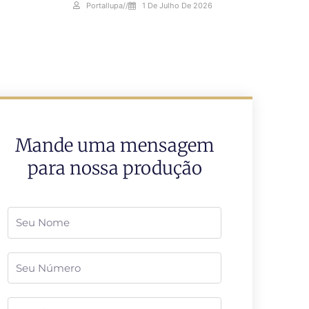
Portallupa
//
1 De Julho De 2026
Mande uma mensagem
para nossa produção
Nome
Telefone
Email