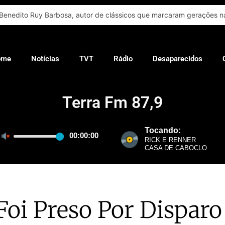
Benedito Ruy Barbosa, autor de clássicos que marcaram gerações na
ome
Notícias
TVT
Rádio
Desaparecidos
Terra Fm 87,9
i Preso Por Dispar