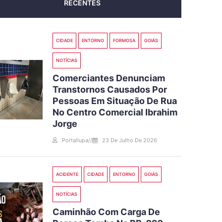
RECENTES
CIDADE
ENTORNO
FORMOSA
GOIÁS
NOTÍCIAS
Comerciantes Denunciam
Transtornos Causados Por
Pessoas Em Situação De Rua
No Centro Comercial Ibrahim
Jorge
Portallupa
//
23 De Julho De 2026
ACIDENTE
CIDADE
ENTORNO
GOIÁS
NOTÍCIAS
Caminhão Com Carga De