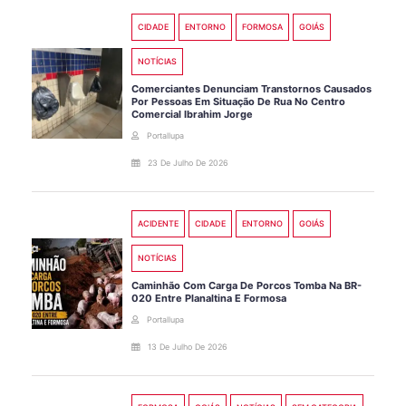
CIDADE
ENTORNO
FORMOSA
GOIÁS
NOTÍCIAS
Comerciantes Denunciam Transtornos Causados
Por Pessoas Em Situação De Rua No Centro
Comercial Ibrahim Jorge
Portallupa
23 De Julho De 2026
ACIDENTE
CIDADE
ENTORNO
GOIÁS
NOTÍCIAS
Caminhão Com Carga De Porcos Tomba Na BR-
020 Entre Planaltina E Formosa
Portallupa
13 De Julho De 2026