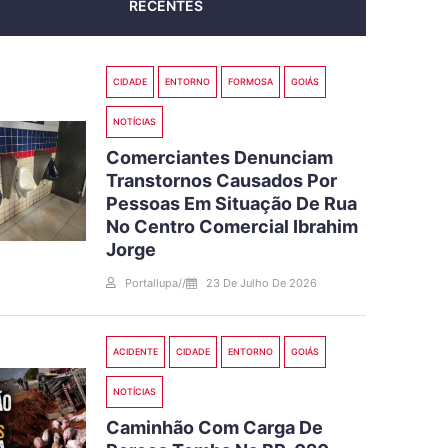
RECENTES
CIDADE
ENTORNO
FORMOSA
GOIÁS
NOTÍCIAS
Comerciantes Denunciam
Transtornos Causados Por
Pessoas Em Situação De Rua
No Centro Comercial Ibrahim
Jorge
Portallupa
//
23 De Julho De 2026
ACIDENTE
CIDADE
ENTORNO
GOIÁS
NOTÍCIAS
Caminhão Com Carga De