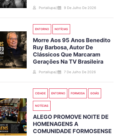
Portallupa
//
9 De Julho De 2026
ENTORNO
NOTÍCIAS
Morre Aos 95 Anos Benedito
Ruy Barbosa, Autor De
Clássicos Que Marcaram
Gerações Na TV Brasileira
Portallupa
//
7 De Julho De 2026
CIDADE
ENTORNO
FORMOSA
GOIÁS
NOTÍCIAS
ALEGO PROMOVE NOITE DE
HOMENAGENS A
COMUNIDADE FORMOSENSE