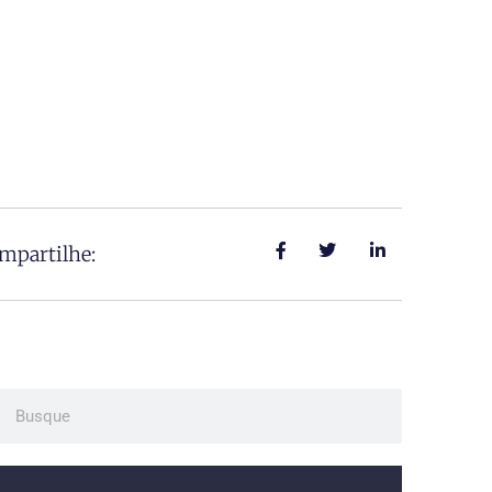
mpartilhe:
ch
Search