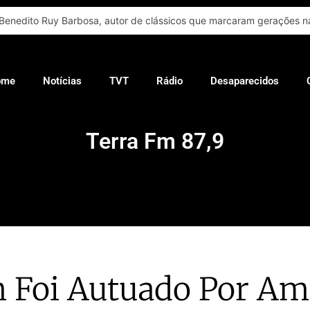
Benedito Ruy Barbosa, autor de clássicos que marcaram gerações na
ome
Notícias
TVT
Rádio
Desaparecidos
Terra Fm 87,9
Foi Autuado Por Am