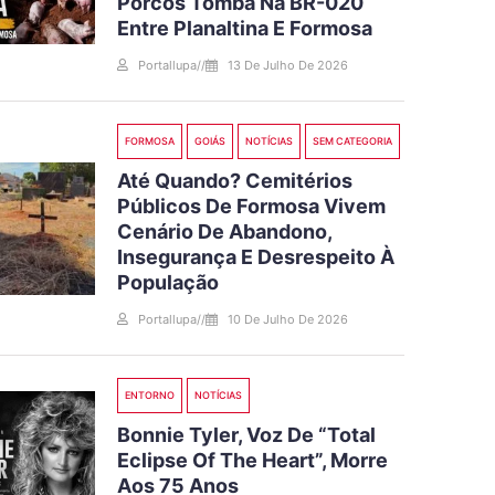
Porcos Tomba Na BR-020
Entre Planaltina E Formosa
Portallupa
//
13 De Julho De 2026
FORMOSA
GOIÁS
NOTÍCIAS
SEM CATEGORIA
Até Quando? Cemitérios
Públicos De Formosa Vivem
Cenário De Abandono,
Insegurança E Desrespeito À
População
Portallupa
//
10 De Julho De 2026
ENTORNO
NOTÍCIAS
Bonnie Tyler, Voz De “Total
Eclipse Of The Heart”, Morre
Aos 75 Anos