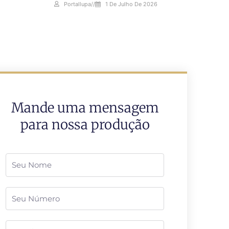
Portallupa
//
1 De Julho De 2026
Mande uma mensagem
para nossa produção
Nome
Telefone
Email