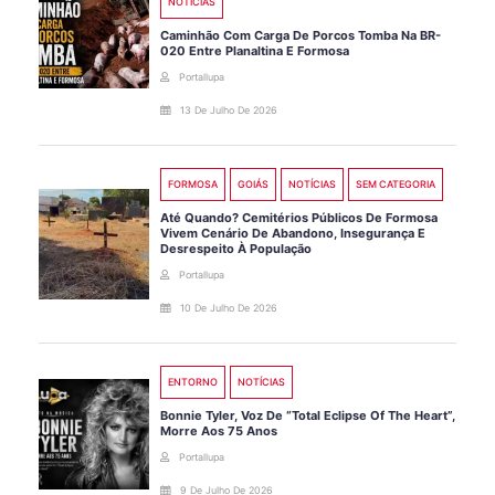
NOTÍCIAS
Caminhão Com Carga De Porcos Tomba Na BR-
020 Entre Planaltina E Formosa
Portallupa
13 De Julho De 2026
FORMOSA
GOIÁS
NOTÍCIAS
SEM CATEGORIA
Até Quando? Cemitérios Públicos De Formosa
Vivem Cenário De Abandono, Insegurança E
Desrespeito À População
Portallupa
10 De Julho De 2026
ENTORNO
NOTÍCIAS
Bonnie Tyler, Voz De “Total Eclipse Of The Heart”,
Morre Aos 75 Anos
Portallupa
9 De Julho De 2026