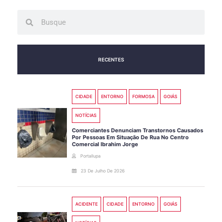
Search
Search
RECENTES
CIDADE
ENTORNO
FORMOSA
GOIÁS
NOTÍCIAS
Comerciantes Denunciam Transtornos Causados
Por Pessoas Em Situação De Rua No Centro
Comercial Ibrahim Jorge
Portallupa
23 De Julho De 2026
ACIDENTE
CIDADE
ENTORNO
GOIÁS