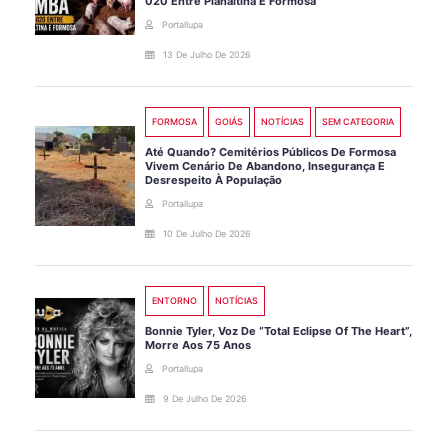
020 Entre Planaltina E Formosa
Portallupa
13 De Julho De 2026
FORMOSA
GOIÁS
NOTÍCIAS
SEM CATEGORIA
Até Quando? Cemitérios Públicos De Formosa
Vivem Cenário De Abandono, Insegurança E
Desrespeito À População
Portallupa
10 De Julho De 2026
ENTORNO
NOTÍCIAS
Bonnie Tyler, Voz De “Total Eclipse Of The Heart”,
Morre Aos 75 Anos
Portallupa
9 De Julho De 2026