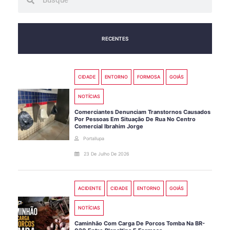
RECENTES
CIDADE
ENTORNO
FORMOSA
GOIÁS
NOTÍCIAS
Comerciantes Denunciam Transtornos Causados
Por Pessoas Em Situação De Rua No Centro
Comercial Ibrahim Jorge
Portallupa
23 De Julho De 2026
ACIDENTE
CIDADE
ENTORNO
GOIÁS
NOTÍCIAS
Caminhão Com Carga De Porcos Tomba Na BR-