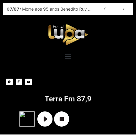
Ir
07
/
07
:
Morre aos 95 anos Benedito Ruy Barbosa, autor de clássicos que marcaram gerações na TV brasileira
para
o
conteúdo
F
I
Y
a
n
o
c
s
u
e
t
t
b
a
u
o
g
b
o
r
e
k
a
m
Terra Fm 87,9