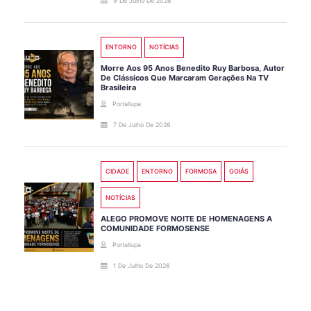
9 De Julho De 2026
ENTORNO
NOTÍCIAS
Morre Aos 95 Anos Benedito Ruy Barbosa, Autor
De Clássicos Que Marcaram Gerações Na TV
Brasileira
Portallupa
7 De Julho De 2026
CIDADE
ENTORNO
FORMOSA
GOIÁS
NOTÍCIAS
ALEGO PROMOVE NOITE DE HOMENAGENS A
COMUNIDADE FORMOSENSE
Portallupa
1 De Julho De 2026