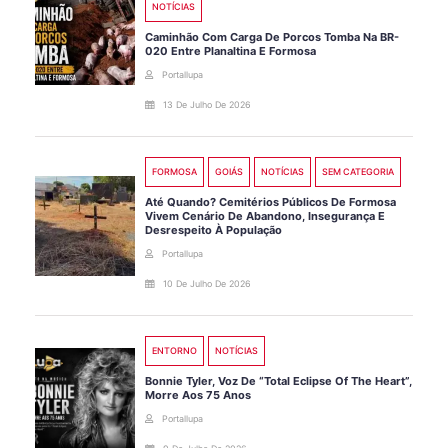
NOTÍCIAS
Caminhão Com Carga De Porcos Tomba Na BR-
020 Entre Planaltina E Formosa
Portallupa
13 De Julho De 2026
FORMOSA
GOIÁS
NOTÍCIAS
SEM CATEGORIA
Até Quando? Cemitérios Públicos De Formosa
Vivem Cenário De Abandono, Insegurança E
Desrespeito À População
Portallupa
10 De Julho De 2026
ENTORNO
NOTÍCIAS
Bonnie Tyler, Voz De “Total Eclipse Of The Heart”,
Morre Aos 75 Anos
Portallupa