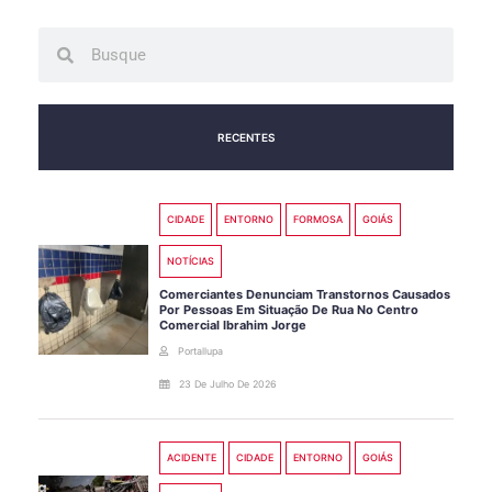
Search
Search
RECENTES
CIDADE
ENTORNO
FORMOSA
GOIÁS
NOTÍCIAS
Comerciantes Denunciam Transtornos Causados
Por Pessoas Em Situação De Rua No Centro
Comercial Ibrahim Jorge
Portallupa
23 De Julho De 2026
ACIDENTE
CIDADE
ENTORNO
GOIÁS