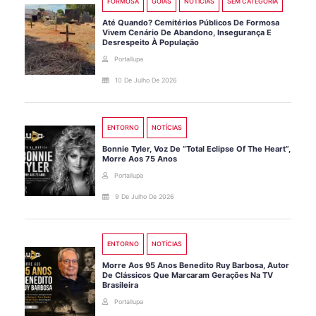
FORMOSA
GOIÁS
NOTÍCIAS
SEM CATEGORIA
Até Quando? Cemitérios Públicos De Formosa
Vivem Cenário De Abandono, Insegurança E
Desrespeito À População
Portallupa
10 De Julho De 2026
ENTORNO
NOTÍCIAS
Bonnie Tyler, Voz De “Total Eclipse Of The Heart”,
Morre Aos 75 Anos
Portallupa
9 De Julho De 2026
ENTORNO
NOTÍCIAS
Morre Aos 95 Anos Benedito Ruy Barbosa, Autor
De Clássicos Que Marcaram Gerações Na TV
Brasileira
Portallupa