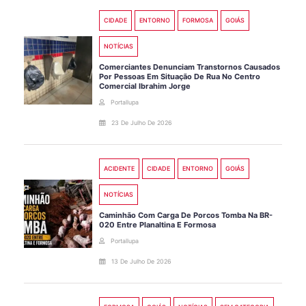
CIDADE
ENTORNO
FORMOSA
GOIÁS
NOTÍCIAS
Comerciantes Denunciam Transtornos Causados
Por Pessoas Em Situação De Rua No Centro
Comercial Ibrahim Jorge
Portallupa
23 De Julho De 2026
ACIDENTE
CIDADE
ENTORNO
GOIÁS
NOTÍCIAS
Caminhão Com Carga De Porcos Tomba Na BR-
020 Entre Planaltina E Formosa
Portallupa
13 De Julho De 2026