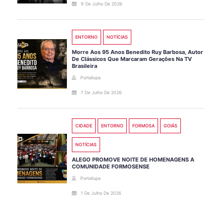
9 De Julho De 2026
ENTORNO
NOTÍCIAS
Morre Aos 95 Anos Benedito Ruy Barbosa, Autor
De Clássicos Que Marcaram Gerações Na TV
Brasileira
Portallupa
7 De Julho De 2026
CIDADE
ENTORNO
FORMOSA
GOIÁS
NOTÍCIAS
ALEGO PROMOVE NOITE DE HOMENAGENS A
COMUNIDADE FORMOSENSE
Portallupa
1 De Julho De 2026