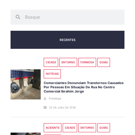
Search
Search
RECENTES
CIDADE
ENTORNO
FORMOSA
GOIÁS
NOTÍCIAS
Comerciantes Denunciam Transtornos Causados
Por Pessoas Em Situação De Rua No Centro
Comercial Ibrahim Jorge
Portallupa
23 De Julho De 2026
ACIDENTE
CIDADE
ENTORNO
GOIÁS