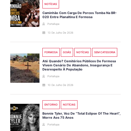
NOTÍCIAS
Caminhão Com Carga De Porcos Tomba Na BR-
020 Entre Planaltina E Formosa
Portallupa
13 De Julho De 2026
FORMOSA
GOIÁS
NOTÍCIAS
SEM CATEGORIA
Até Quando? Cemitérios Públicos De Formosa
Vivem Cenário De Abandono, Insegurança E
Desrespeito À População
Portallupa
10 De Julho De 2026
ENTORNO
NOTÍCIAS
Bonnie Tyler, Voz De “Total Eclipse Of The Heart”,
Morre Aos 75 Anos
Portallupa