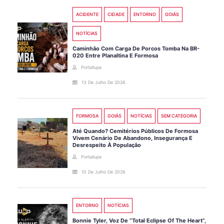
ACIDENTE
CIDADE
ENTORNO
GOIÁS
NOTÍCIAS
Caminhão Com Carga De Porcos Tomba Na BR-
020 Entre Planaltina E Formosa
Portallupa
13 De Julho De 2026
FORMOSA
GOIÁS
NOTÍCIAS
SEM CATEGORIA
Até Quando? Cemitérios Públicos De Formosa
Vivem Cenário De Abandono, Insegurança E
Desrespeito À População
Portallupa
10 De Julho De 2026
ENTORNO
NOTÍCIAS
Bonnie Tyler, Voz De “Total Eclipse Of The Heart”,