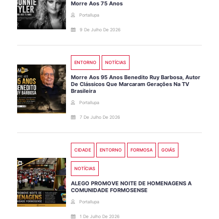
Morre Aos 75 Anos
Portallupa
9 De Julho De 2026
ENTORNO
NOTÍCIAS
Morre Aos 95 Anos Benedito Ruy Barbosa, Autor
De Clássicos Que Marcaram Gerações Na TV
Brasileira
Portallupa
7 De Julho De 2026
CIDADE
ENTORNO
FORMOSA
GOIÁS
NOTÍCIAS
ALEGO PROMOVE NOITE DE HOMENAGENS A
COMUNIDADE FORMOSENSE
Portallupa
1 De Julho De 2026