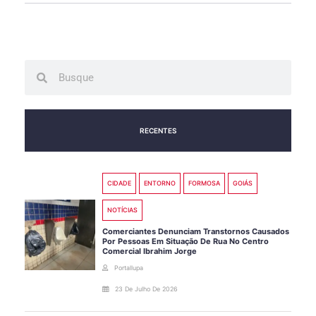
Search
Search
RECENTES
CIDADE
ENTORNO
FORMOSA
GOIÁS
NOTÍCIAS
Comerciantes Denunciam Transtornos Causados
Por Pessoas Em Situação De Rua No Centro
Comercial Ibrahim Jorge
Portallupa
23 De Julho De 2026