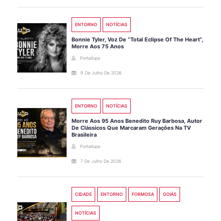
ENTORNO
NOTÍCIAS
Bonnie Tyler, Voz De “Total Eclipse Of The Heart”,
Morre Aos 75 Anos
Portallupa
9 De Julho De 2026
ENTORNO
NOTÍCIAS
Morre Aos 95 Anos Benedito Ruy Barbosa, Autor
De Clássicos Que Marcaram Gerações Na TV
Brasileira
Portallupa
7 De Julho De 2026
CIDADE
ENTORNO
FORMOSA
GOIÁS
NOTÍCIAS