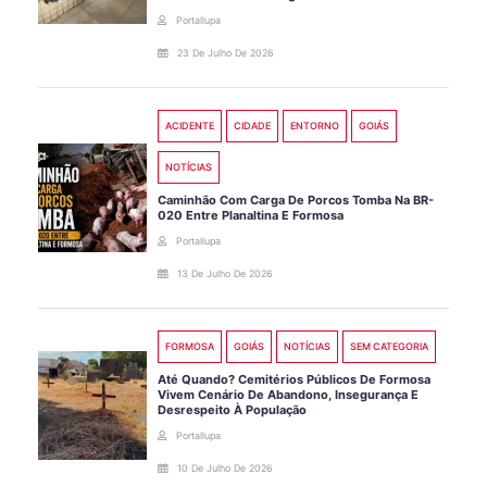
Portallupa
23 De Julho De 2026
ACIDENTE
CIDADE
ENTORNO
GOIÁS
NOTÍCIAS
Caminhão Com Carga De Porcos Tomba Na BR-
020 Entre Planaltina E Formosa
Portallupa
13 De Julho De 2026
FORMOSA
GOIÁS
NOTÍCIAS
SEM CATEGORIA
Até Quando? Cemitérios Públicos De Formosa
Vivem Cenário De Abandono, Insegurança E
Desrespeito À População
Portallupa
10 De Julho De 2026