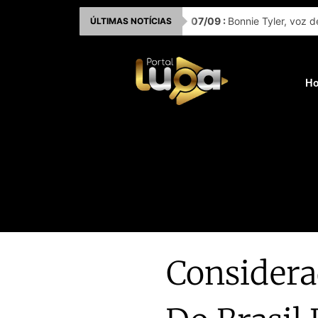
Ir
07
/
09
:
Bonnie Tyler, voz d
ÚLTIMAS NOTÍCIAS
para
o
conteúdo
H
Considera