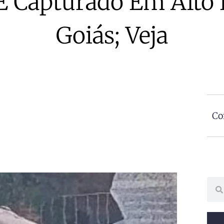
 É Capturado Em Alto 
Goiás; Veja
Co
Sear