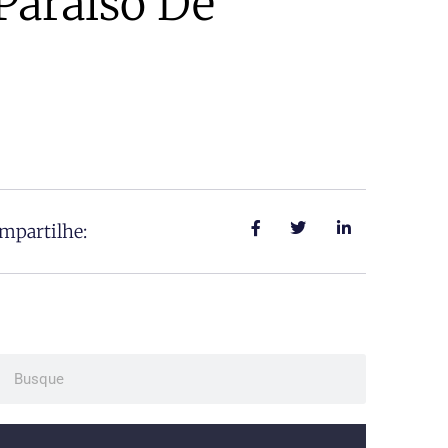
Paraíso De
mpartilhe:
ch
Search