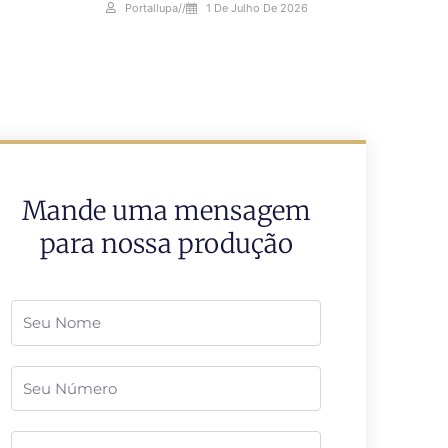
Portallupa
//
1 De Julho De 2026
Mande uma mensagem
para nossa produção
Nome
Telefone
Email