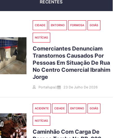
RECENTES
CIDADE
ENTORNO
FORMOSA
GOIÁS
NOTÍCIAS
Comerciantes Denunciam
Transtornos Causados Por
Pessoas Em Situação De Rua
No Centro Comercial Ibrahim
Jorge
Portallupa
//
23 De Julho De 2026
ACIDENTE
CIDADE
ENTORNO
GOIÁS
NOTÍCIAS
Caminhão Com Carga De