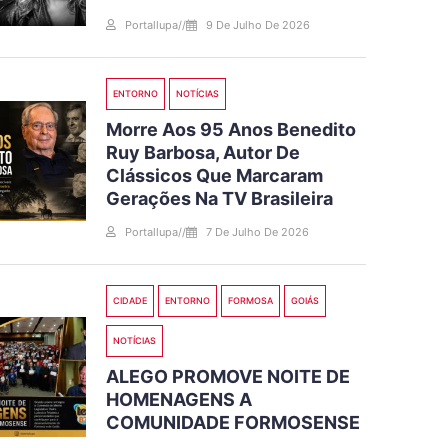
Portallupa
//
9 De Julho De 2026
ENTORNO
NOTÍCIAS
Morre Aos 95 Anos Benedito
Ruy Barbosa, Autor De
Clássicos Que Marcaram
Gerações Na TV Brasileira
Portallupa
//
7 De Julho De 2026
CIDADE
ENTORNO
FORMOSA
GOIÁS
NOTÍCIAS
ALEGO PROMOVE NOITE DE
HOMENAGENS A
COMUNIDADE FORMOSENSE