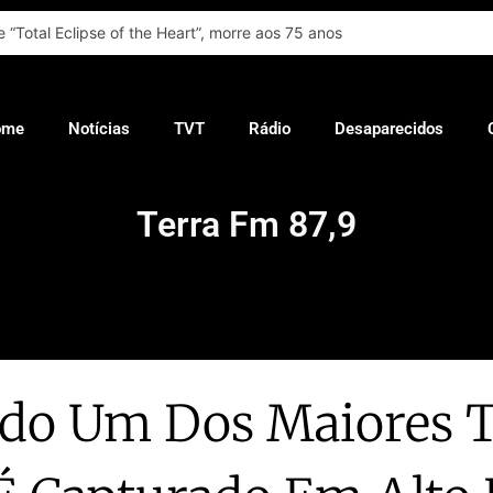
e “Total Eclipse of the Heart”, morre aos 75 anos
ome
Notícias
TVT
Rádio
Desaparecidos
Terra Fm 87,9
do Um Dos Maiores T