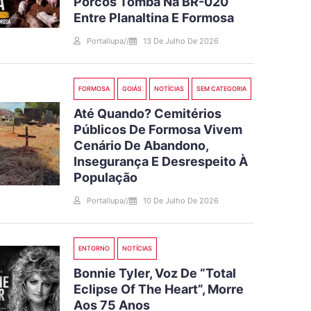
Porcos Tomba Na BR-020
Entre Planaltina E Formosa
Portallupa
//
13 De Julho De 2026
FORMOSA
GOIÁS
NOTÍCIAS
SEM CATEGORIA
Até Quando? Cemitérios
Públicos De Formosa Vivem
Cenário De Abandono,
Insegurança E Desrespeito À
População
Portallupa
//
10 De Julho De 2026
ENTORNO
NOTÍCIAS
Bonnie Tyler, Voz De “Total
Eclipse Of The Heart”, Morre
Aos 75 Anos