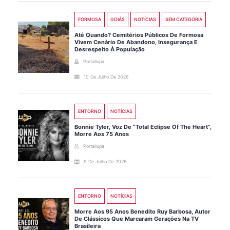
FORMOSA
GOIÁS
NOTÍCIAS
SEM CATEGORIA
Até Quando? Cemitérios Públicos De Formosa
Vivem Cenário De Abandono, Insegurança E
Desrespeito À População
Portallupa
10 De Julho De 2026
ENTORNO
NOTÍCIAS
Bonnie Tyler, Voz De “Total Eclipse Of The Heart”,
Morre Aos 75 Anos
Portallupa
9 De Julho De 2026
ENTORNO
NOTÍCIAS
Morre Aos 95 Anos Benedito Ruy Barbosa, Autor
De Clássicos Que Marcaram Gerações Na TV
Brasileira