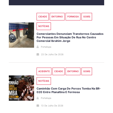
CIDADE
ENTORNO
FORMOSA
GOIÁS
NOTÍCIAS
Comerciantes Denunciam Transtornos Causados
Por Pessoas Em Situação De Rua No Centro
Comercial Ibrahim Jorge
Portallupa
23 De Julho De 2026
ACIDENTE
CIDADE
ENTORNO
GOIÁS
NOTÍCIAS
Caminhão Com Carga De Porcos Tomba Na BR-
020 Entre Planaltina E Formosa
Portallupa
13 De Julho De 2026