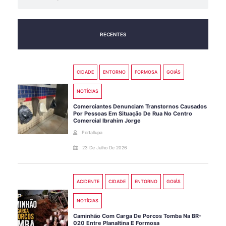
RECENTES
CIDADE
ENTORNO
FORMOSA
GOIÁS
NOTÍCIAS
Comerciantes Denunciam Transtornos Causados
Por Pessoas Em Situação De Rua No Centro
Comercial Ibrahim Jorge
Portallupa
23 De Julho De 2026
ACIDENTE
CIDADE
ENTORNO
GOIÁS
NOTÍCIAS
Caminhão Com Carga De Porcos Tomba Na BR-
020 Entre Planaltina E Formosa