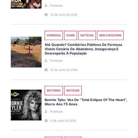
Portallupa
13 De Julho De 2026
FORMOSA
GOIÁS
NOTÍCIAS
SEM CATEGORIA
Até Quando? Cemitérios Públicos De Formosa
Vivem Cenário De Abandono, Insegurança E
Desrespeito À População
Portallupa
10 De Julho De 2026
ENTORNO
NOTÍCIAS
Bonnie Tyler, Voz De “Total Eclipse Of The Heart”,
Morre Aos 75 Anos
Portallupa
9 De Julho De 2026