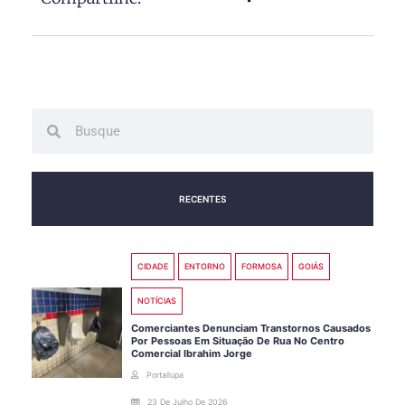
Search
Search
RECENTES
CIDADE
ENTORNO
FORMOSA
GOIÁS
NOTÍCIAS
Comerciantes Denunciam Transtornos Causados
Por Pessoas Em Situação De Rua No Centro
Comercial Ibrahim Jorge
Portallupa
23 De Julho De 2026