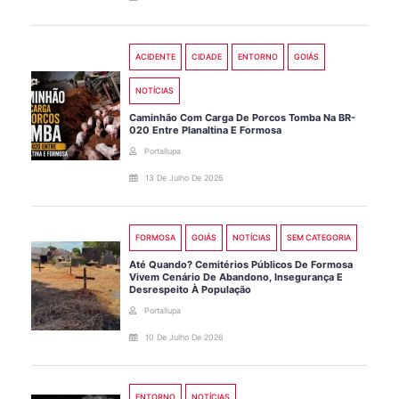
ACIDENTE
CIDADE
ENTORNO
GOIÁS
NOTÍCIAS
Caminhão Com Carga De Porcos Tomba Na BR-
020 Entre Planaltina E Formosa
Portallupa
13 De Julho De 2026
FORMOSA
GOIÁS
NOTÍCIAS
SEM CATEGORIA
Até Quando? Cemitérios Públicos De Formosa
Vivem Cenário De Abandono, Insegurança E
Desrespeito À População
Portallupa
10 De Julho De 2026
ENTORNO
NOTÍCIAS