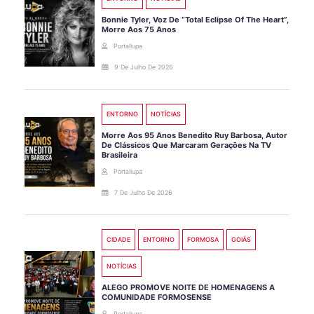
Bonnie Tyler, Voz De “Total Eclipse Of The Heart”,
Morre Aos 75 Anos
Portallupa
9 De Julho De 2026
ENTORNO
NOTÍCIAS
Morre Aos 95 Anos Benedito Ruy Barbosa, Autor
De Clássicos Que Marcaram Gerações Na TV
Brasileira
Portallupa
7 De Julho De 2026
CIDADE
ENTORNO
FORMOSA
GOIÁS
NOTÍCIAS
ALEGO PROMOVE NOITE DE HOMENAGENS A
COMUNIDADE FORMOSENSE
Portallupa