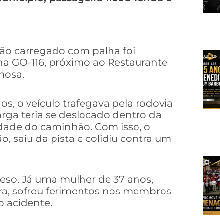
o carregado com palha foi
 na GO-116, próximo ao Restaurante
mosa.
s, o veículo trafegava pela rodovia
rga teria se deslocado dentro da
ade do caminhão. Com isso, o
o, saiu da pista e colidiu contra um
leso. Já uma mulher de 37 anos,
ra, sofreu ferimentos nos membros
o acidente.