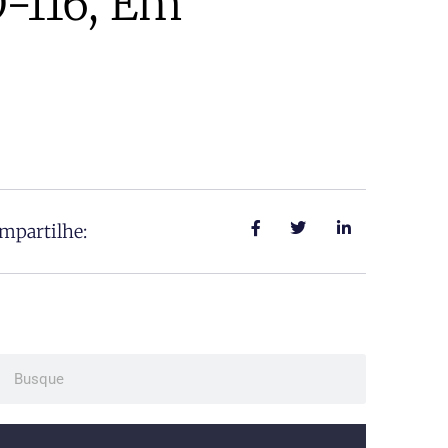
O-116, Em
mpartilhe:
ch
Search