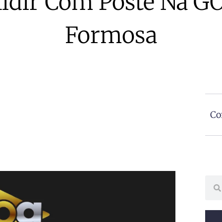
idir Com Poste Na G
Formosa
Co
Sear