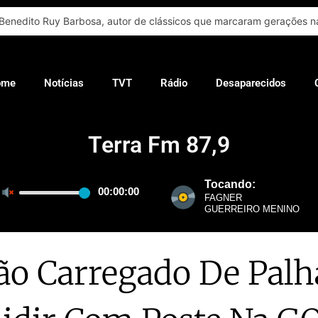
Benedito Ruy Barbosa, autor de clássicos que marcaram gerações na
ome
Notícias
TVT
Rádio
Desaparecidos
Terra Fm 87,9
o Carregado De Pal