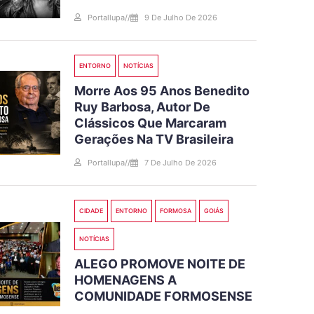
Portallupa
//
9 De Julho De 2026
ENTORNO
NOTÍCIAS
Morre Aos 95 Anos Benedito
Ruy Barbosa, Autor De
Clássicos Que Marcaram
Gerações Na TV Brasileira
Portallupa
//
7 De Julho De 2026
CIDADE
ENTORNO
FORMOSA
GOIÁS
NOTÍCIAS
ALEGO PROMOVE NOITE DE
HOMENAGENS A
COMUNIDADE FORMOSENSE