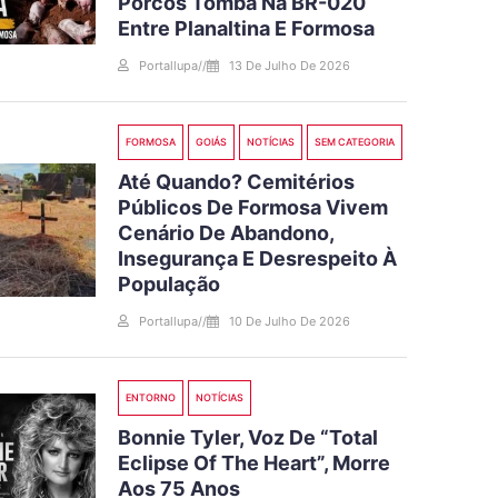
Porcos Tomba Na BR-020
Entre Planaltina E Formosa
Portallupa
//
13 De Julho De 2026
FORMOSA
GOIÁS
NOTÍCIAS
SEM CATEGORIA
Até Quando? Cemitérios
Públicos De Formosa Vivem
Cenário De Abandono,
Insegurança E Desrespeito À
População
Portallupa
//
10 De Julho De 2026
ENTORNO
NOTÍCIAS
Bonnie Tyler, Voz De “Total
Eclipse Of The Heart”, Morre
Aos 75 Anos