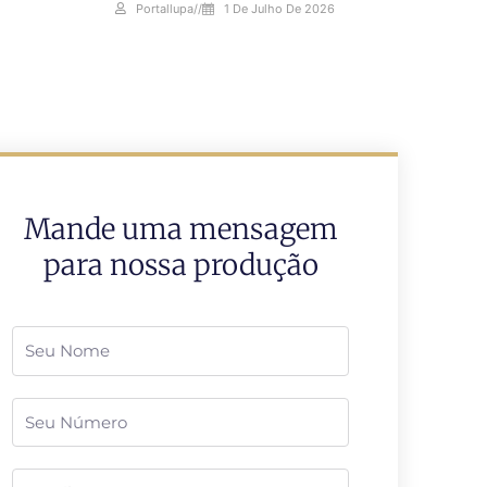
Portallupa
//
1 De Julho De 2026
Mande uma mensagem
para nossa produção
Nome
Telefone
Email