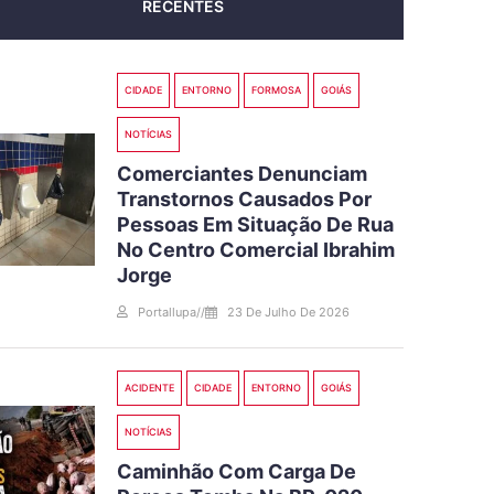
RECENTES
CIDADE
ENTORNO
FORMOSA
GOIÁS
NOTÍCIAS
Comerciantes Denunciam
Transtornos Causados Por
Pessoas Em Situação De Rua
No Centro Comercial Ibrahim
Jorge
Portallupa
//
23 De Julho De 2026
ACIDENTE
CIDADE
ENTORNO
GOIÁS
NOTÍCIAS
Caminhão Com Carga De