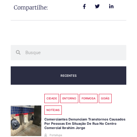
Compartilhe:
Search
Search
RECENTES
CIDADE
ENTORNO
FORMOSA
GOIÁS
NOTÍCIAS
Comerciantes Denunciam Transtornos Causados
Por Pessoas Em Situação De Rua No Centro
Comercial Ibrahim Jorge
Portallupa