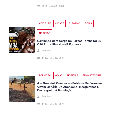
23 De Julho De 2026
ACIDENTE
CIDADE
ENTORNO
GOIÁS
NOTÍCIAS
Caminhão Com Carga De Porcos Tomba Na BR-
020 Entre Planaltina E Formosa
Portallupa
13 De Julho De 2026
FORMOSA
GOIÁS
NOTÍCIAS
SEM CATEGORIA
Até Quando? Cemitérios Públicos De Formosa
Vivem Cenário De Abandono, Insegurança E
Desrespeito À População
Portallupa
10 De Julho De 2026