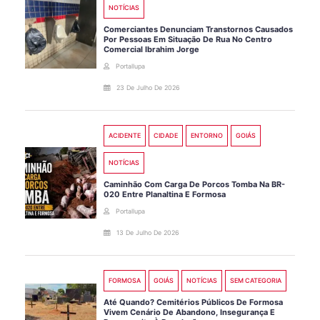
NOTÍCIAS
Comerciantes Denunciam Transtornos Causados
Por Pessoas Em Situação De Rua No Centro
Comercial Ibrahim Jorge
Portallupa
23 De Julho De 2026
ACIDENTE
CIDADE
ENTORNO
GOIÁS
NOTÍCIAS
Caminhão Com Carga De Porcos Tomba Na BR-
020 Entre Planaltina E Formosa
Portallupa
13 De Julho De 2026
FORMOSA
GOIÁS
NOTÍCIAS
SEM CATEGORIA
Até Quando? Cemitérios Públicos De Formosa
Vivem Cenário De Abandono, Insegurança E