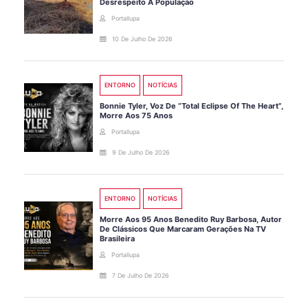
Desrespeito À População
Portallupa
10 De Julho De 2026
ENTORNO
NOTÍCIAS
Bonnie Tyler, Voz De “Total Eclipse Of The Heart”,
Morre Aos 75 Anos
Portallupa
9 De Julho De 2026
ENTORNO
NOTÍCIAS
Morre Aos 95 Anos Benedito Ruy Barbosa, Autor
De Clássicos Que Marcaram Gerações Na TV
Brasileira
Portallupa
7 De Julho De 2026