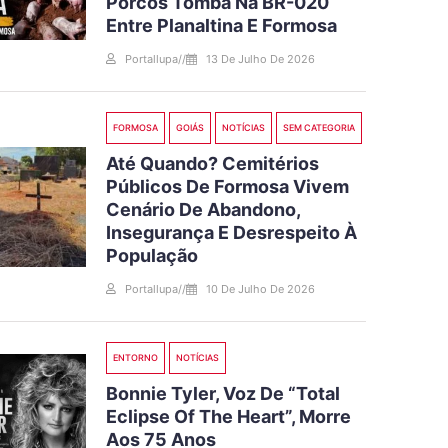
Porcos Tomba Na BR-020
Entre Planaltina E Formosa
Portallupa
//
13 De Julho De 2026
FORMOSA
GOIÁS
NOTÍCIAS
SEM CATEGORIA
Até Quando? Cemitérios
Públicos De Formosa Vivem
Cenário De Abandono,
Insegurança E Desrespeito À
População
Portallupa
//
10 De Julho De 2026
ENTORNO
NOTÍCIAS
Bonnie Tyler, Voz De “Total
Eclipse Of The Heart”, Morre
Aos 75 Anos