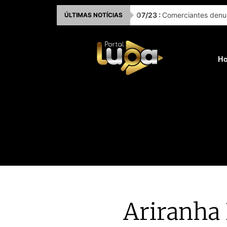
Ir
07
/
23
:
Comerciantes denun
ÚLTIMAS NOTÍCIAS
para
o
conteúdo
H
Ariranha