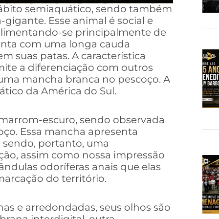
ábito semiaquático, sendo também
gigante. Esse animal é social e
limentando-se principalmente de
conta com uma longa cauda
m suas patas. A característica
ite a diferenciação com outros
 uma mancha branca no pescoço. A
ático da América do Sul.
o marrom-escuro, sendo observada
oço. Essa mancha apresenta
, sendo, portanto, uma
icação, assim como nossa impressão
glândulas odoríferas anais que elas
arcação do território.
as e arredondadas, seus olhos são