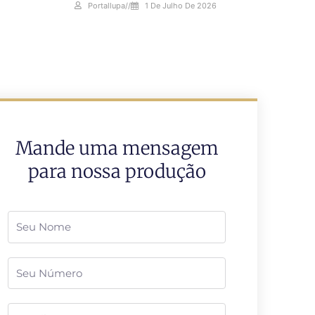
Portallupa
//
1 De Julho De 2026
Mande uma mensagem
para nossa produção
Nome
Telefone
Email