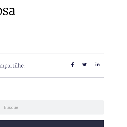
osa
mpartilhe:
ch
Search