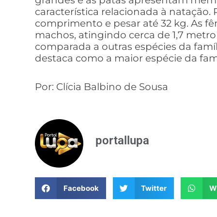
grandes e as patas apresentam membr
característica relacionada à natação.
comprimento e pesar até 32 kg. As f
machos, atingindo cerca de 1,7 metr
comparada a outras espécies da famíli
destaca como a maior espécie da famí
Por: Clícia Balbino de Sousa
portallupa
Facebook
Twitter
W