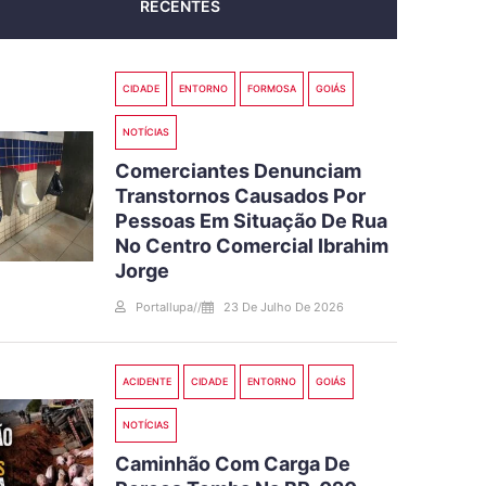
RECENTES
CIDADE
ENTORNO
FORMOSA
GOIÁS
NOTÍCIAS
Comerciantes Denunciam
Transtornos Causados Por
Pessoas Em Situação De Rua
No Centro Comercial Ibrahim
Jorge
Portallupa
//
23 De Julho De 2026
ACIDENTE
CIDADE
ENTORNO
GOIÁS
NOTÍCIAS
Caminhão Com Carga De