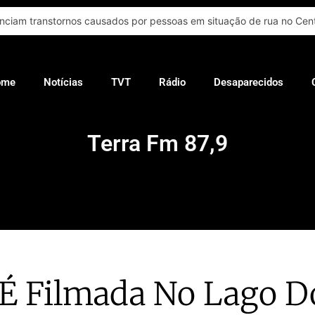
ciam transtornos causados por pessoas em situação de rua no Centro
ome
Notícias
TVT
Rádio
Desaparecidos
Terra Fm 87,9
 É Filmada No Lago D