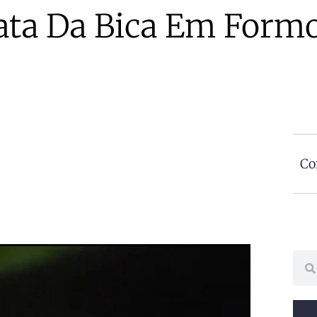
ta Da Bica Em Form
Co
Sear