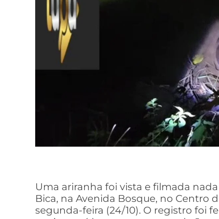
Uma ariranha foi vista e filmada na
Bica, na Avenida Bosque, no Centro d
segunda-feira (24/10). O registro foi f