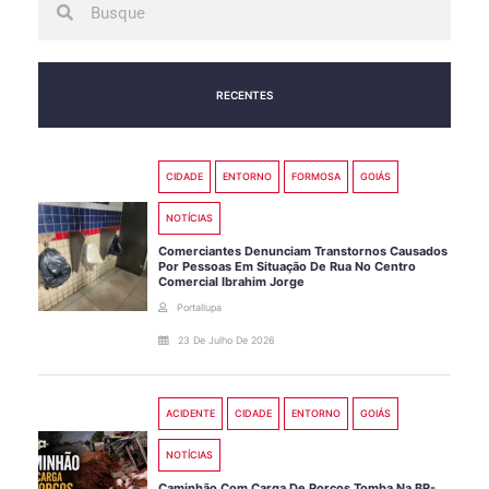
RECENTES
CIDADE
ENTORNO
FORMOSA
GOIÁS
NOTÍCIAS
Comerciantes Denunciam Transtornos Causados
Por Pessoas Em Situação De Rua No Centro
Comercial Ibrahim Jorge
Portallupa
23 De Julho De 2026
ACIDENTE
CIDADE
ENTORNO
GOIÁS
NOTÍCIAS
Caminhão Com Carga De Porcos Tomba Na BR-