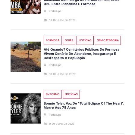
020 Entre Planaltina E Formosa
Portallupa
13 De Julho De 2026
FORMOSA
GOIÁS
NOTÍCIAS
SEM CATEGORIA
Até Quando? Cemitérios Públicos De Formosa
Vivem Cenário De Abandono, Insegurança E
Desrespeito À População
Portallupa
10 De Julho De 2026
ENTORNO
NOTÍCIAS
Bonnie Tyler, Voz De “Total Eclipse Of The Heart”,
Morre Aos 75 Anos
Portallupa
9 De Julho De 2026