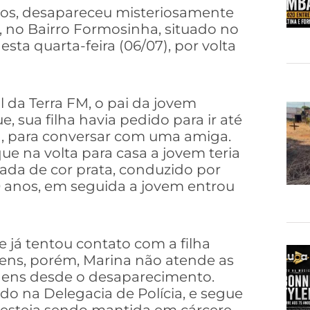
anos, desapareceu misteriosamente
8, no Bairro Formosinha, situado no
ta quarta-feira (06/07), por volta
 da Terra FM, o pai da jovem
, sua filha havia pedido para ir até
, para conversar com uma amiga.
e na volta para casa a jovem teria
rada de cor prata, conduzido por
 anos, em seguida a jovem entrou
 já tentou contato com a filha
gens, porém, Marina não atende as
gens desde o desaparecimento.
do na Delegacia de Polícia, e segue
 esteja sendo mantida em cárcere