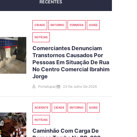
RECENTES
CIDADE
ENTORNO
FORMOSA
GOIÁS
NOTÍCIAS
Comerciantes Denunciam
Transtornos Causados Por
Pessoas Em Situação De Rua
No Centro Comercial Ibrahim
Jorge
Portallupa
//
23 De Julho De 2026
ACIDENTE
CIDADE
ENTORNO
GOIÁS
NOTÍCIAS
Caminhão Com Carga De