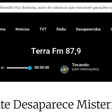
Benedito Ruy Barbosa, autor de clássicos que marcaram gerações na
ome
Notícias
TVT
Rádio
Desaparecidos
Terra Fm 87,9
te Desaparece Miste