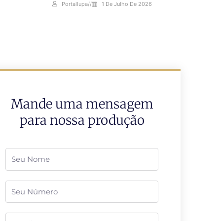
Portallupa
//
1 De Julho De 2026
Mande uma mensagem
para nossa produção
Nome
Telefone
Email