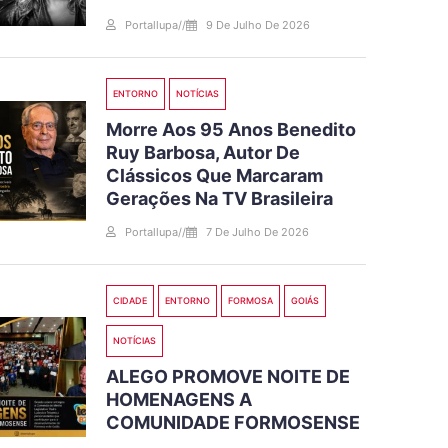
Portallupa
//
9 De Julho De 2026
ENTORNO
NOTÍCIAS
Morre Aos 95 Anos Benedito
Ruy Barbosa, Autor De
Clássicos Que Marcaram
Gerações Na TV Brasileira
Portallupa
//
7 De Julho De 2026
CIDADE
ENTORNO
FORMOSA
GOIÁS
NOTÍCIAS
ALEGO PROMOVE NOITE DE
HOMENAGENS A
COMUNIDADE FORMOSENSE