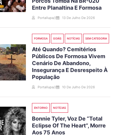
Porcos Tomba Na BR-020
Entre Planaltina E Formosa
Portallupa
//
13 De Julho De 2026
FORMOSA
GOIÁS
NOTÍCIAS
SEM CATEGORIA
Até Quando? Cemitérios
Públicos De Formosa Vivem
Cenário De Abandono,
Insegurança E Desrespeito À
População
Portallupa
//
10 De Julho De 2026
ENTORNO
NOTÍCIAS
Bonnie Tyler, Voz De “Total
Eclipse Of The Heart”, Morre
Aos 75 Anos