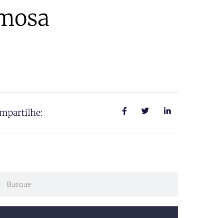
rmosa
mpartilhe:
ch
Search