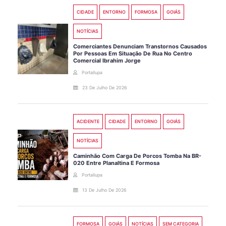
CIDADE
ENTORNO
FORMOSA
GOIÁS
NOTÍCIAS
Comerciantes Denunciam Transtornos Causados
Por Pessoas Em Situação De Rua No Centro
Comercial Ibrahim Jorge
Portallupa
23 De Julho De 2026
ACIDENTE
CIDADE
ENTORNO
GOIÁS
NOTÍCIAS
Caminhão Com Carga De Porcos Tomba Na BR-
020 Entre Planaltina E Formosa
Portallupa
13 De Julho De 2026
FORMOSA
GOIÁS
NOTÍCIAS
SEM CATEGORIA