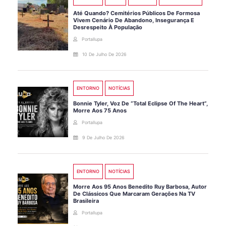
Até Quando? Cemitérios Públicos De Formosa
Vivem Cenário De Abandono, Insegurança E
Desrespeito À População
Portallupa
10 De Julho De 2026
ENTORNO
NOTÍCIAS
Bonnie Tyler, Voz De “Total Eclipse Of The Heart”,
Morre Aos 75 Anos
Portallupa
9 De Julho De 2026
ENTORNO
NOTÍCIAS
Morre Aos 95 Anos Benedito Ruy Barbosa, Autor
De Clássicos Que Marcaram Gerações Na TV
Brasileira
Portallupa