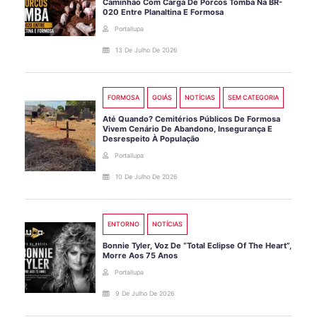
Caminhão Com Carga De Porcos Tomba Na BR-
020 Entre Planaltina E Formosa
Portallupa
13 De Julho De 2026
FORMOSA
GOIÁS
NOTÍCIAS
SEM CATEGORIA
Até Quando? Cemitérios Públicos De Formosa
Vivem Cenário De Abandono, Insegurança E
Desrespeito À População
Portallupa
10 De Julho De 2026
ENTORNO
NOTÍCIAS
Bonnie Tyler, Voz De “Total Eclipse Of The Heart”,
Morre Aos 75 Anos
Portallupa
9 De Julho De 2026