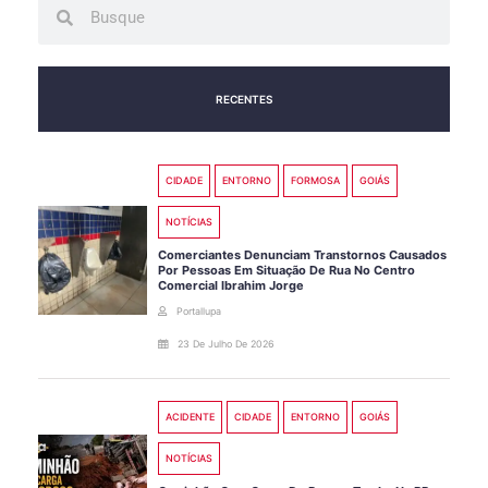
Search
Search
RECENTES
CIDADE
ENTORNO
FORMOSA
GOIÁS
NOTÍCIAS
Comerciantes Denunciam Transtornos Causados
Por Pessoas Em Situação De Rua No Centro
Comercial Ibrahim Jorge
Portallupa
23 De Julho De 2026
ACIDENTE
CIDADE
ENTORNO
GOIÁS
NOTÍCIAS