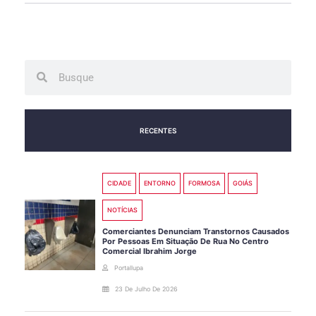
Search
Search
RECENTES
CIDADE
ENTORNO
FORMOSA
GOIÁS
NOTÍCIAS
Comerciantes Denunciam Transtornos Causados
Por Pessoas Em Situação De Rua No Centro
Comercial Ibrahim Jorge
Portallupa
23 De Julho De 2026