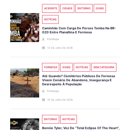
ACIDENTE
CIDADE
ENTORNO
GOIÁS
NOTÍCIAS
Caminhão Com Carga De Porcos Tomba Na BR-
020 Entre Planaltina E Formosa
Portallupa
13 De Julho De 2026
FORMOSA
GOIÁS
NOTÍCIAS
SEM CATEGORIA
Até Quando? Cemitérios Públicos De Formosa
Vivem Cenário De Abandono, Insegurança E
Desrespeito À População
Portallupa
10 De Julho De 2026
ENTORNO
NOTÍCIAS
Bonnie Tyler, Voz De “Total Eclipse Of The Heart”,