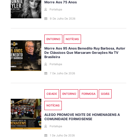
Morre Aos 75 Anos
Portallupa
9 De Julho De 2026
ENTORNO
NOTÍCIAS
Morre Aos 95 Anos Benedito Ruy Barbosa, Autor
De Clássicos Que Marcaram Gerações Na TV
Brasileira
Portallupa
7 De Julho De 2026
CIDADE
ENTORNO
FORMOSA
GOIÁS
NOTÍCIAS
ALEGO PROMOVE NOITE DE HOMENAGENS A
COMUNIDADE FORMOSENSE
Portallupa
1 De Julho De 2026