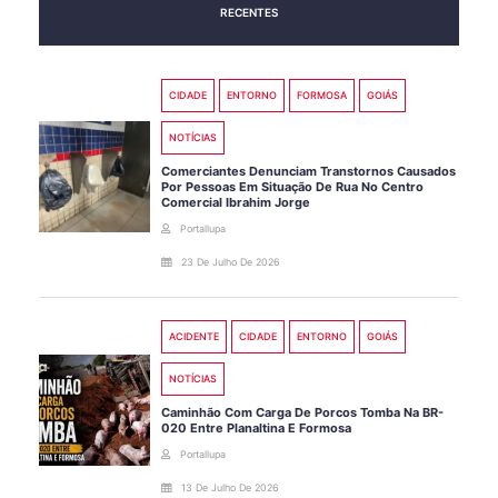
RECENTES
CIDADE
ENTORNO
FORMOSA
GOIÁS
NOTÍCIAS
Comerciantes Denunciam Transtornos Causados
Por Pessoas Em Situação De Rua No Centro
Comercial Ibrahim Jorge
Portallupa
23 De Julho De 2026
ACIDENTE
CIDADE
ENTORNO
GOIÁS
NOTÍCIAS
Caminhão Com Carga De Porcos Tomba Na BR-
020 Entre Planaltina E Formosa
Portallupa
13 De Julho De 2026