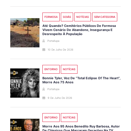
FORMOSA
GOIÁS
NOTÍCIAS
SEM CATEGORIA
Até Quando? Cemitérios Públicos De Formosa
Vivem Cenário De Abandono, Insegurança E
Desrespeito À População
Portallupa
10 De Julho De 2026
ENTORNO
NOTÍCIAS
Bonnie Tyler, Voz De “Total Eclipse Of The Heart”,
Morre Aos 75 Anos
Portallupa
9 De Julho De 2026
ENTORNO
NOTÍCIAS
Morre Aos 95 Anos Benedito Ruy Barbosa, Autor
De Clássicos Que Marcaram Gerações Na TV