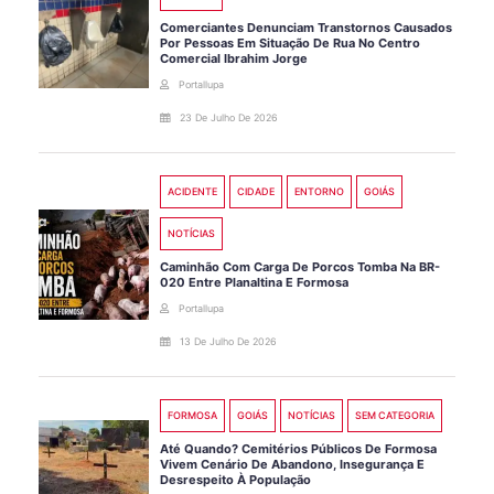
Comerciantes Denunciam Transtornos Causados
Por Pessoas Em Situação De Rua No Centro
Comercial Ibrahim Jorge
Portallupa
23 De Julho De 2026
ACIDENTE
CIDADE
ENTORNO
GOIÁS
NOTÍCIAS
Caminhão Com Carga De Porcos Tomba Na BR-
020 Entre Planaltina E Formosa
Portallupa
13 De Julho De 2026
FORMOSA
GOIÁS
NOTÍCIAS
SEM CATEGORIA
Até Quando? Cemitérios Públicos De Formosa
Vivem Cenário De Abandono, Insegurança E
Desrespeito À População